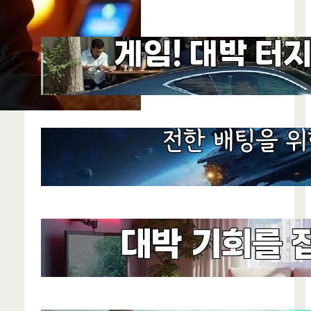
h
LATEST POSTS
24시간 즐기는 신나는 카지노 게임!
대박 터지는 순간까지!
5월 25, 2025
확실한 먹튀사이트 검증! 안전한 배
팅을 위한 필수 정보
5월 24, 2025
최고의 카지노사이트에서 대박 기회
를 잡아보세요!
5월 24, 2025