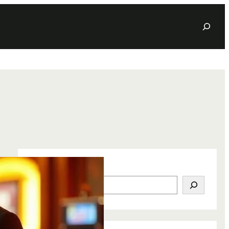
S
e
a
r
c
h
SEARCH
S
e
a
r
c