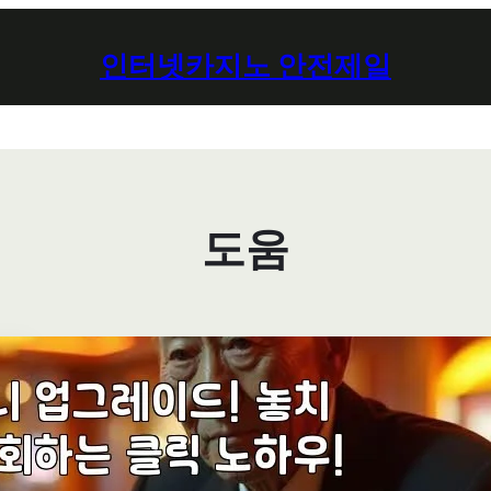
인터넷카지노 안전제일
도움