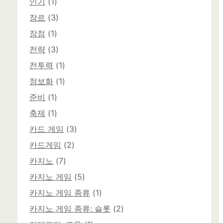
인기
(1)
장르
(3)
장점
(1)
전략
(3)
전투력
(1)
정보화
(1)
준비
(1)
축제
(1)
카드 게임
(3)
카드게임
(2)
카지노
(7)
카지노 게임
(5)
카지노 게임 종류
(1)
카지노 게임 종류: 슬롯
(2)