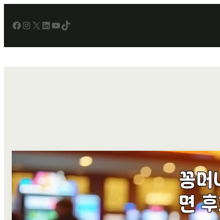
콘
텐
Facebook
Instagram
X
LinkedIn
YouTube
TikTok
츠
로
바
로
가
기