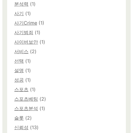
분석력
(1)
사기
(1)
사기Crime
(1)
사기범죄
(1)
사이버보안
(1)
서비스
(2)
선택
(1)
설명
(1)
성공
(1)
스포츠
(1)
스포츠베팅
(2)
스포츠분석
(1)
슬롯
(2)
신뢰성
(13)