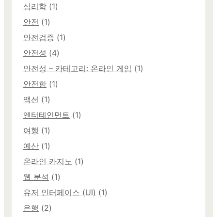
심리학
(1)
안전
(1)
안전검증
(1)
안전성
(4)
안전성 – 카테고리: 온라인 게임
(1)
안전함
(1)
액션
(1)
엔터테인먼트
(1)
여행
(1)
예산
(1)
온라인 카지노
(1)
웹 분석
(1)
유저 인터페이스 (UI)
(1)
은행
(2)