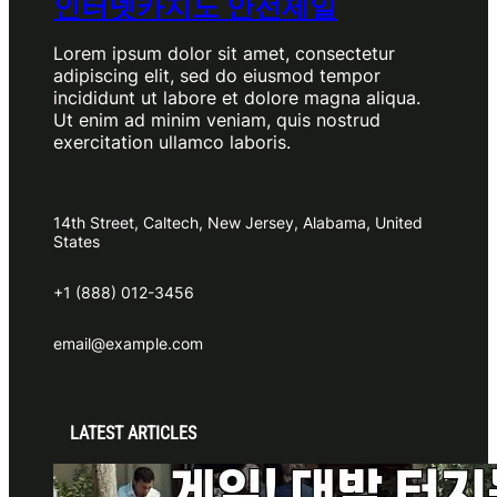
인터넷카지노 안전제일
Lorem ipsum dolor sit amet, consectetur
adipiscing elit, sed do eiusmod tempor
incididunt ut labore et dolore magna aliqua.
Ut enim ad minim veniam, quis nostrud
exercitation ullamco laboris.
14th Street, Caltech, New Jersey, Alabama, United
States
+1 (888) 012-3456
email@example.com
LATEST ARTICLES