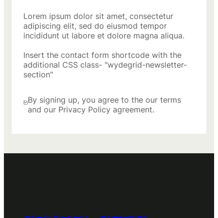
Lorem ipsum dolor sit amet, consectetur
adipiscing elit, sed do eiusmod tempor
incididunt ut labore et dolore magna aliqua.
Insert the contact form shortcode with the
additional CSS class- "wydegrid-newsletter-
section"
By signing up, you agree to the our terms
and our Privacy Policy agreement.