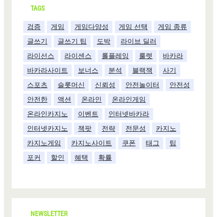
TAGS
검증
게임
게임다양성
게임 선택
게임 종류
글쓰기
글쓰기 팁
도박
라이브 딜러
라이선스
라이센스
롤플레잉
룰렛
바카라
바카라사이트
보너스
분석
블랙잭
사기
스포츠
슬롯머신
신뢰성
안전놀이터
안전성
안전한
액션
온라인
온라인게임
온라인카지노
이벤트
인터넷바카라
인터넷카지노
잭팟
전략
전문성
카지노
카지노게임
카지노사이트
쿠폰
태그
팁
포커
할인
혜택
확률
NEWSLETTER