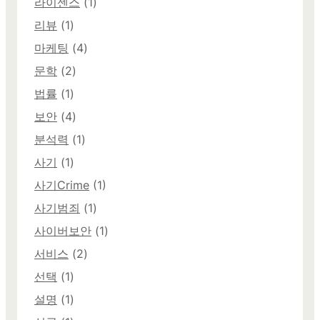
라이센스
(1)
리뷰
(1)
마케팅
(4)
문학
(2)
법률
(1)
보안
(4)
분석력
(1)
사기
(1)
사기Crime
(1)
사기범죄
(1)
사이버보안
(1)
서비스
(2)
선택
(1)
설명
(1)