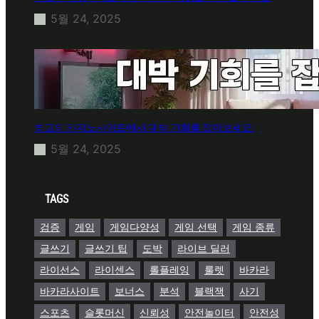
5월 24, 2025
최고의 카지노사이트에서 대박 기회를 잡아보세요!
5월 24, 2025
TAGS
검증
게임
게임다양성
게임 선택
게임 종류
글쓰기
글쓰기 팁
도박
라이브 딜러
라이선스
라이센스
롤플레잉
룰렛
바카라
바카라사이트
보너스
분석
블랙잭
사기
스포츠
슬롯머신
신뢰성
안전놀이터
안전성