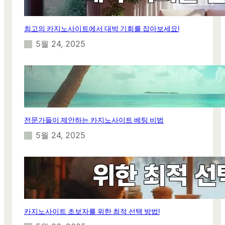
최고의 카지노사이트에서 대박 기회를 잡아보세요!
5월 24, 2025
전문가들이 제안하는 카지노사이트 베팅 비법
5월 24, 2025
카지노사이트 초보자를 위한 최적 선택 방법!