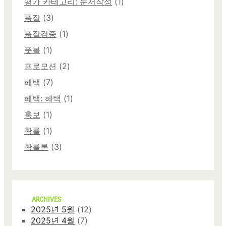
평가 카테고리: 문서작성
(1)
품질
(3)
품질검증
(1)
풋볼
(1)
프로모션
(2)
혜택
(7)
혜택: 혜택
(1)
홍보
(1)
확률
(1)
확률론
(3)
ARCHIVES
2025년 5월
(12)
2025년 4월
(7)