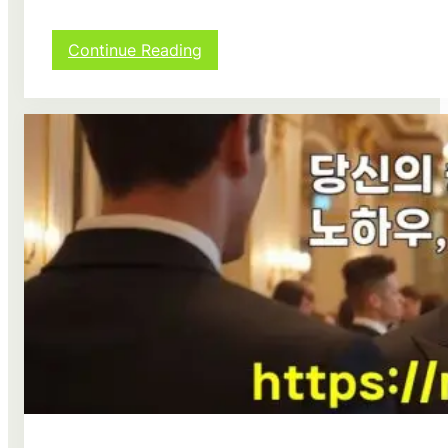
:
Continue Reading
당
신
의
베
팅
이
익
을
껑
충
증
가
시
켜
줄
토
토
사