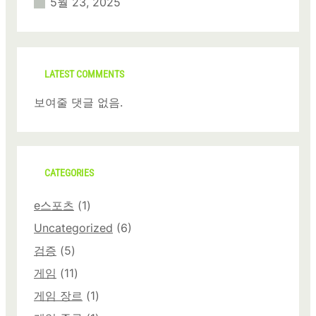
5월 23, 2025
LATEST COMMENTS
보여줄 댓글 없음.
CATEGORIES
e스포츠
(1)
Uncategorized
(6)
검증
(5)
게임
(11)
게임 장르
(1)