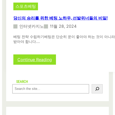
이
스포츠베팅
트
최
당신의 승리를 위한 베팅 노하우, 선발위너들의 비밀!
신
인터넷카지노
11월 28, 2024
정
보
베팅 전략 수립하기베팅은 단순히 운이 좋아야 하는 것이 아니라
!
받아야 합니다.…
:
Continue Reading
당
신
의
승
SEARCH
S
리
e
를
a
위
r
한
c
베
h