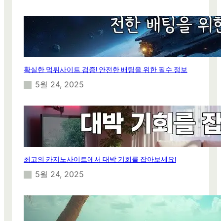
합
니
다
!
확실한 먹튀사이트 검증! 안전한 배팅을 위한 필수 정보
5월 24, 2025
최고의 카지노사이트에서 대박 기회를 잡아보세요!
5월 24, 2025