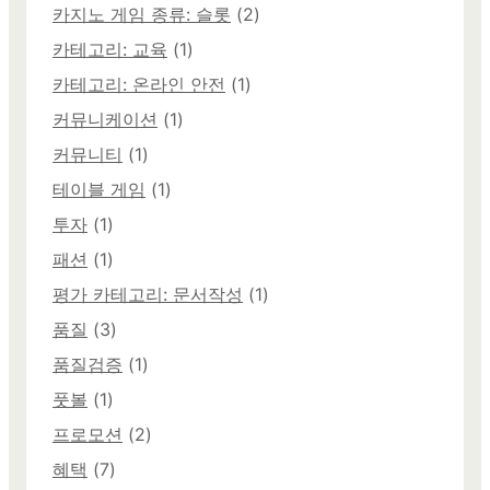
카지노 게임 종류: 슬롯
(2)
카테고리: 교육
(1)
카테고리: 온라인 안전
(1)
커뮤니케이션
(1)
커뮤니티
(1)
테이블 게임
(1)
투자
(1)
패션
(1)
평가 카테고리: 문서작성
(1)
품질
(3)
품질검증
(1)
풋볼
(1)
프로모션
(2)
혜택
(7)