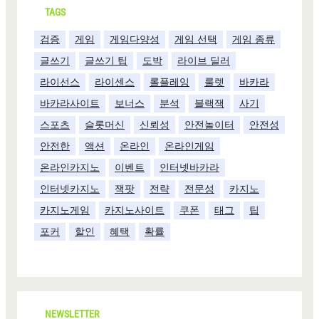
TAGS
검증
게임
게임다양성
게임 선택
게임 종류
글쓰기
글쓰기 팁
도박
라이브 딜러
라이선스
라이센스
롤플레잉
룰렛
바카라
바카라사이트
보너스
분석
블랙잭
사기
스포츠
슬롯머신
신뢰성
안전놀이터
안전성
안전한
액션
온라인
온라인게임
온라인카지노
이벤트
인터넷바카라
인터넷카지노
잭팟
전략
전문성
카지노
카지노게임
카지노사이트
쿠폰
태그
팁
포커
할인
혜택
확률
NEWSLETTER