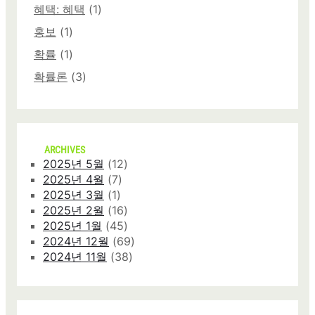
혜택: 혜택
(1)
홍보
(1)
확률
(1)
확률론
(3)
ARCHIVES
2025년 5월
(12)
2025년 4월
(7)
2025년 3월
(1)
2025년 2월
(16)
2025년 1월
(45)
2024년 12월
(69)
2024년 11월
(38)