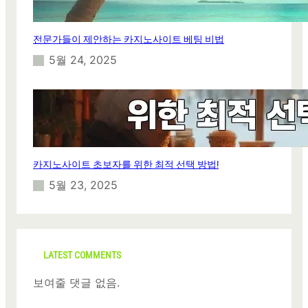
전문가들이 제안하는 카지노사이트 베팅 비법
5월 24, 2025
카지노사이트 초보자를 위한 최적 선택 방법!
5월 23, 2025
LATEST COMMENTS
보여줄 댓글 없음.