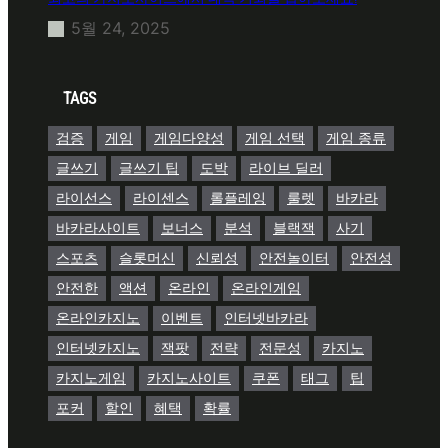
5월 24, 2025
TAGS
검증
게임
게임다양성
게임 선택
게임 종류
글쓰기
글쓰기 팁
도박
라이브 딜러
라이선스
라이센스
롤플레잉
룰렛
바카라
바카라사이트
보너스
분석
블랙잭
사기
스포츠
슬롯머신
신뢰성
안전놀이터
안전성
안전한
액션
온라인
온라인게임
온라인카지노
이벤트
인터넷바카라
인터넷카지노
잭팟
전략
전문성
카지노
카지노게임
카지노사이트
쿠폰
태그
팁
포커
할인
혜택
확률