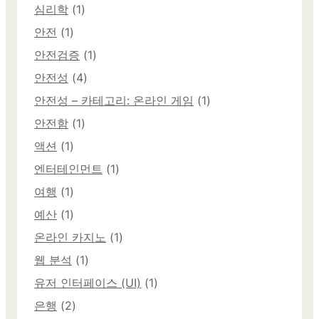
심리학
(1)
안전
(1)
안전검증
(1)
안전성
(4)
안전성 – 카테고리: 온라인 게임
(1)
안전함
(1)
액션
(1)
엔터테인먼트
(1)
여행
(1)
예산
(1)
온라인 카지노
(1)
웹 분석
(1)
유저 인터페이스 (UI)
(1)
은행
(2)