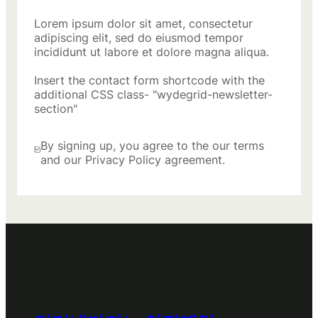
Lorem ipsum dolor sit amet, consectetur
adipiscing elit, sed do eiusmod tempor
incididunt ut labore et dolore magna aliqua.
Insert the contact form shortcode with the
additional CSS class- "wydegrid-newsletter-
section"
By signing up, you agree to the our terms
and our Privacy Policy agreement.