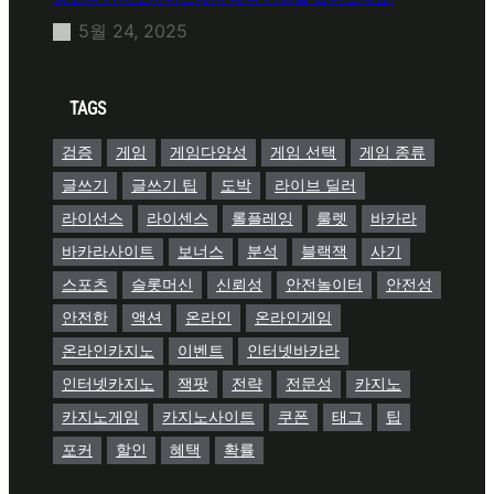
5월 24, 2025
TAGS
검증
게임
게임다양성
게임 선택
게임 종류
글쓰기
글쓰기 팁
도박
라이브 딜러
라이선스
라이센스
롤플레잉
룰렛
바카라
바카라사이트
보너스
분석
블랙잭
사기
스포츠
슬롯머신
신뢰성
안전놀이터
안전성
안전한
액션
온라인
온라인게임
온라인카지노
이벤트
인터넷바카라
인터넷카지노
잭팟
전략
전문성
카지노
카지노게임
카지노사이트
쿠폰
태그
팁
포커
할인
혜택
확률