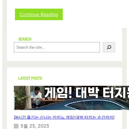
:
Continue Reading
바
로
지
금
SEARCH
S
!
e
최
a
고
r
의
c
인
h
터
LATEST POSTS
넷
카
지
노
를
만
24시간 즐기는 신나는 카지노 게임! 대박 터지는 순간까지!
나
5월 25, 2025
보