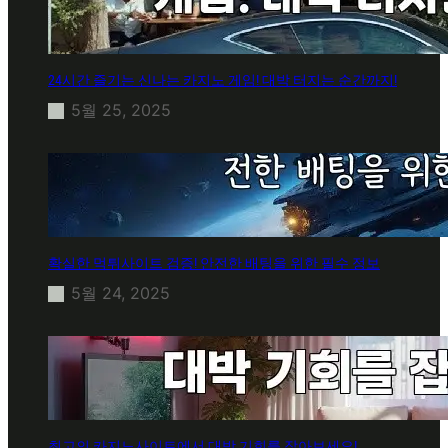
24시간 즐기는 신나는 카지노 게임! 대박 터지는 순간까지!
5월 25, 2025
확실한 먹튀사이트 검증! 안전한 배팅을 위한 필수 정보
5월 24, 2025
최고의 카지노사이트에서 대박 기회를 잡아보세요!