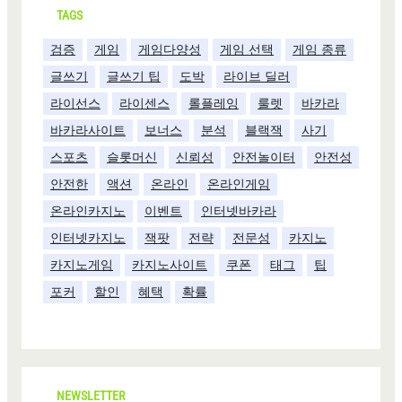
TAGS
검증
게임
게임다양성
게임 선택
게임 종류
글쓰기
글쓰기 팁
도박
라이브 딜러
라이선스
라이센스
롤플레잉
룰렛
바카라
바카라사이트
보너스
분석
블랙잭
사기
스포츠
슬롯머신
신뢰성
안전놀이터
안전성
안전한
액션
온라인
온라인게임
온라인카지노
이벤트
인터넷바카라
인터넷카지노
잭팟
전략
전문성
카지노
카지노게임
카지노사이트
쿠폰
태그
팁
포커
할인
혜택
확률
NEWSLETTER