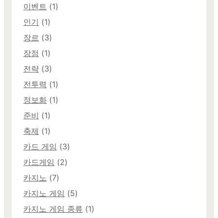
이벤트
(1)
인기
(1)
장르
(3)
장점
(1)
전략
(3)
전투력
(1)
정보화
(1)
준비
(1)
축제
(1)
카드 게임
(3)
카드게임
(2)
카지노
(7)
카지노 게임
(5)
카지노 게임 종류
(1)