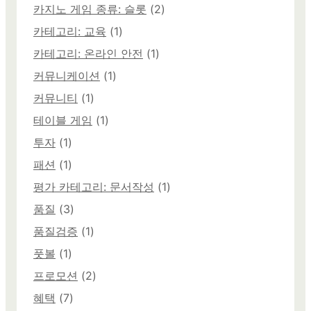
카지노 게임 종류: 슬롯
(2)
카테고리: 교육
(1)
카테고리: 온라인 안전
(1)
커뮤니케이션
(1)
커뮤니티
(1)
테이블 게임
(1)
투자
(1)
패션
(1)
평가 카테고리: 문서작성
(1)
품질
(3)
품질검증
(1)
풋볼
(1)
프로모션
(2)
혜택
(7)