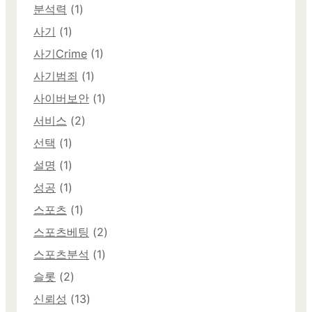
분석력
(1)
사기
(1)
사기Crime
(1)
사기범죄
(1)
사이버보안
(1)
서비스
(2)
선택
(1)
설명
(1)
성공
(1)
스포츠
(1)
스포츠베팅
(2)
스포츠분석
(1)
슬롯
(2)
신뢰성
(13)