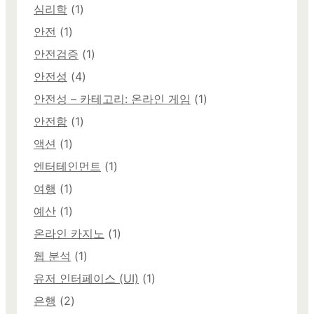
심리학
(1)
안전
(1)
안전검증
(1)
안전성
(4)
안전성 – 카테고리: 온라인 게임
(1)
안전함
(1)
액션
(1)
엔터테인먼트
(1)
여행
(1)
예산
(1)
온라인 카지노
(1)
웹 분석
(1)
유저 인터페이스 (UI)
(1)
은행
(2)