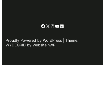
Facebook
X
Instagram
YouTube
LinkedIn
Proudly Powered by WordPress | Theme:
WYDEGRID by WebsiteinWP