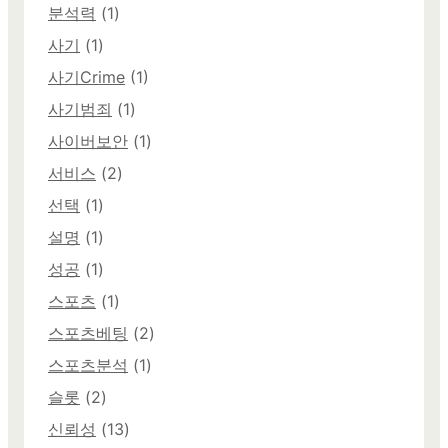
분석력
(1)
사기
(1)
사기Crime
(1)
사기범죄
(1)
사이버보안
(1)
서비스
(2)
선택
(1)
설명
(1)
성공
(1)
스포츠
(1)
스포츠베팅
(2)
스포츠분석
(1)
슬롯
(2)
신뢰성
(13)