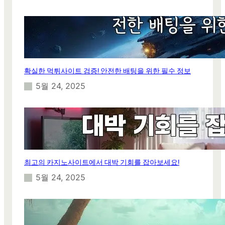
법
!
확실한 먹튀사이트 검증! 안전한 배팅을 위한 필수 정보
5월 24, 2025
최고의 카지노사이트에서 대박 기회를 잡아보세요!
5월 24, 2025