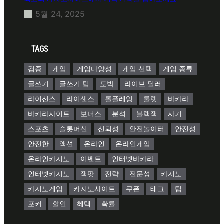
5월 24, 2025
TAGS
검증
게임
게임다양성
게임 선택
게임 종류
글쓰기
글쓰기 팁
도박
라이브 딜러
라이선스
라이센스
롤플레잉
룰렛
바카라
바카라사이트
보너스
분석
블랙잭
사기
스포츠
슬롯머신
신뢰성
안전놀이터
안전성
안전한
액션
온라인
온라인게임
온라인카지노
이벤트
인터넷바카라
인터넷카지노
잭팟
전략
전문성
카지노
카지노게임
카지노사이트
쿠폰
태그
팁
포커
할인
혜택
확률