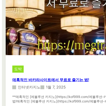
도박
매혹적인 바카라사이트에서 무료로 즐기는 법!
인터넷카지노
1월 7, 2025
**매혹적인 [에볼루션 카지노](https://kof999.com/에
법!매혹적인 [에볼루션 카지노](https://kof999.com/에볼루션-