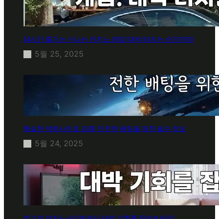
24시간 즐기는 신나는 카지노 게임! 대박 터지는 순간까지!
5월 25, 2025
확실한 먹튀사이트 검증! 안전한 배팅을 위한 필수 정보
5월 24, 2025
최고의 카지노사이트에서 대박 기회를 잡아보세요!