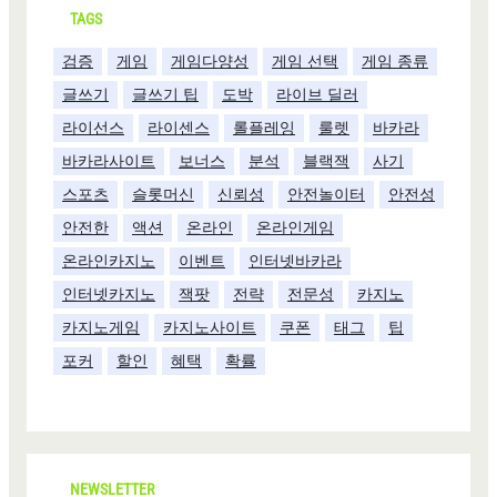
TAGS
검증
게임
게임다양성
게임 선택
게임 종류
글쓰기
글쓰기 팁
도박
라이브 딜러
라이선스
라이센스
롤플레잉
룰렛
바카라
바카라사이트
보너스
분석
블랙잭
사기
스포츠
슬롯머신
신뢰성
안전놀이터
안전성
안전한
액션
온라인
온라인게임
온라인카지노
이벤트
인터넷바카라
인터넷카지노
잭팟
전략
전문성
카지노
카지노게임
카지노사이트
쿠폰
태그
팁
포커
할인
혜택
확률
NEWSLETTER