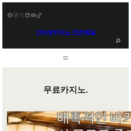
콘
텐
Facebook
Instagram
X
LinkedIn
YouTube
TikTok
츠
로
바
인터넷카지노 안전제일
로
S
가
e
기
a
r
c
h
무료카지노.