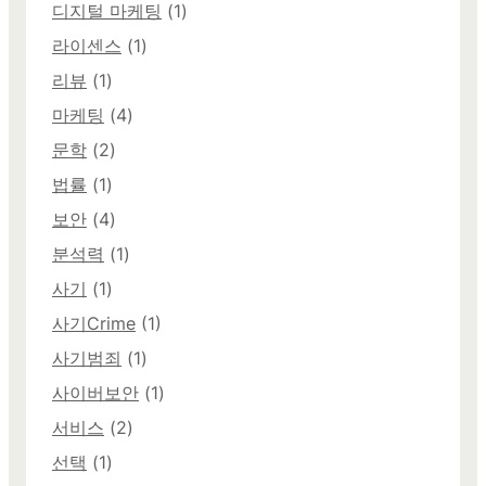
디지털 마케팅
(1)
라이센스
(1)
리뷰
(1)
마케팅
(4)
문학
(2)
법률
(1)
보안
(4)
분석력
(1)
사기
(1)
사기Crime
(1)
사기범죄
(1)
사이버보안
(1)
서비스
(2)
선택
(1)