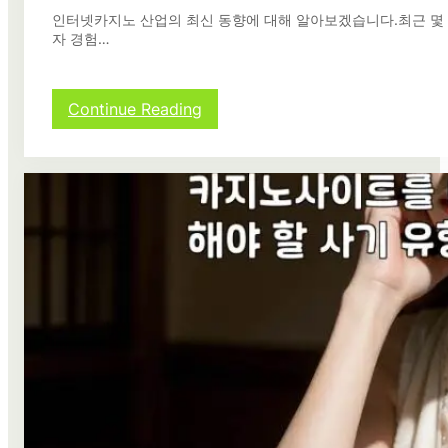
개
인터넷카지노 산업의 최신 동향에 대해 알아보겠습니다.최근 몇 
합
자 경험…
니
다
:
:
Continue Reading
신
무
뢰
료
할
보
수
너
있
스
는
!
추
현
천
금
리
대
스
박
트
기
!
회
,
인
터