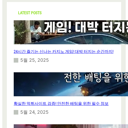
c
용
h
할
LATEST POSTS
때
주
의
해
야
할
24시간 즐기는 신나는 카지노 게임! 대박 터지는 순간까지!
사
5월 25, 2025
기
유
형
과
방
어
전
확실한 먹튀사이트 검증! 안전한 배팅을 위한 필수 정보
략
5월 24, 2025