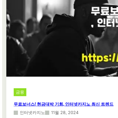
5
년
최
고
의
온
라
인
바
카
라
사
이
트
T
O
금융
P
1
0
무료보너스! 현금대박 기회, 인터넷카지노 최신 트렌드
을
인터넷카지노
11월 28, 2024
소