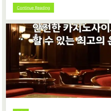
:
Continue Reading
바
카
라
사
이
트
에
서
놓
치
지
말
아
야
할
환
상
적
인