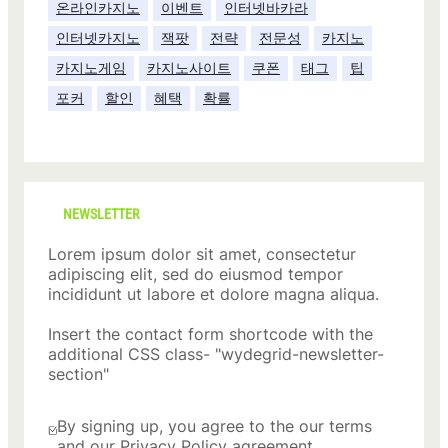
온라인카지노
이벤트
인터넷바카라
인터넷카지노
잭팟
전략
전문성
카지노
카지노게임
카지노사이트
쿠폰
태그
팁
포커
할인
혜택
확률
NEWSLETTER
Lorem ipsum dolor sit amet, consectetur
adipiscing elit, sed do eiusmod tempor
incididunt ut labore et dolore magna aliqua.
Insert the contact form shortcode with the
additional CSS class- "wydegrid-newsletter-
section"
By signing up, you agree to the our terms
and our Privacy Policy agreement.