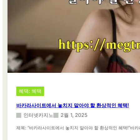
혜택: 혜택
바카라사이트에서 놓치지 말아야 할 환상적인 혜택!
인터넷카지노
2월 1, 2025
제목: “바카라사이트에서 놓치지 말아야 할 환상적인 혜택!”바