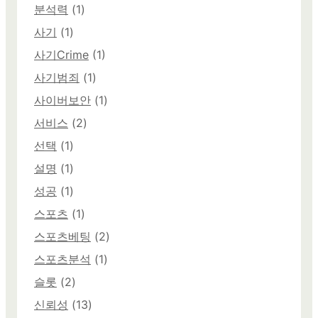
분석력
(1)
사기
(1)
사기Crime
(1)
사기범죄
(1)
사이버보안
(1)
서비스
(2)
선택
(1)
설명
(1)
성공
(1)
스포츠
(1)
스포츠베팅
(2)
스포츠분석
(1)
슬롯
(2)
신뢰성
(13)