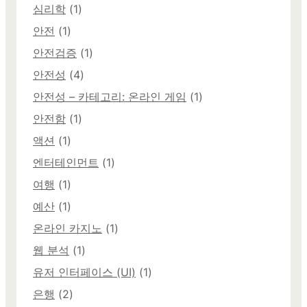
심리학
(1)
안전
(1)
안전검증
(1)
안전성
(4)
안전성 – 카테고리: 온라인 게임
(1)
안전함
(1)
액션
(1)
엔터테인먼트
(1)
여행
(1)
예산
(1)
온라인 카지노
(1)
웹 분석
(1)
유저 인터페이스 (UI)
(1)
은행
(2)