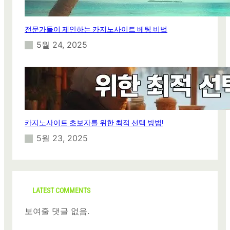
전문가들이 제안하는 카지노사이트 베팅 비법
5월 24, 2025
카지노사이트 초보자를 위한 최적 선택 방법!
5월 23, 2025
LATEST COMMENTS
보여줄 댓글 없음.