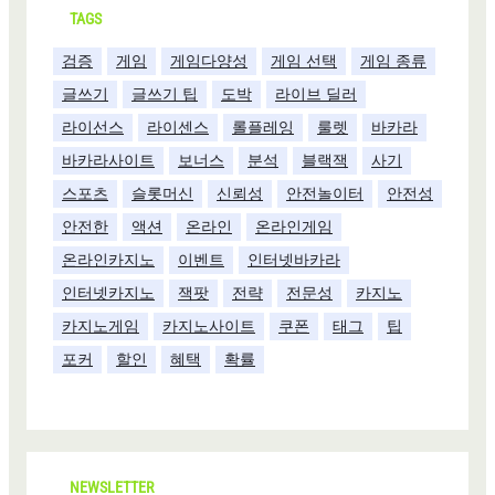
TAGS
검증
게임
게임다양성
게임 선택
게임 종류
글쓰기
글쓰기 팁
도박
라이브 딜러
라이선스
라이센스
롤플레잉
룰렛
바카라
바카라사이트
보너스
분석
블랙잭
사기
스포츠
슬롯머신
신뢰성
안전놀이터
안전성
안전한
액션
온라인
온라인게임
온라인카지노
이벤트
인터넷바카라
인터넷카지노
잭팟
전략
전문성
카지노
카지노게임
카지노사이트
쿠폰
태그
팁
포커
할인
혜택
확률
NEWSLETTER