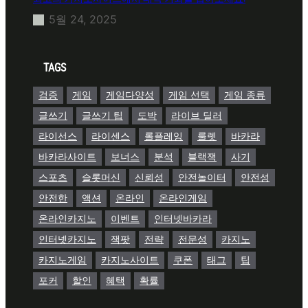
5월 24, 2025
TAGS
검증
게임
게임다양성
게임 선택
게임 종류
글쓰기
글쓰기 팁
도박
라이브 딜러
라이선스
라이센스
롤플레잉
룰렛
바카라
바카라사이트
보너스
분석
블랙잭
사기
스포츠
슬롯머신
신뢰성
안전놀이터
안전성
안전한
액션
온라인
온라인게임
온라인카지노
이벤트
인터넷바카라
인터넷카지노
잭팟
전략
전문성
카지노
카지노게임
카지노사이트
쿠폰
태그
팁
포커
할인
혜택
확률