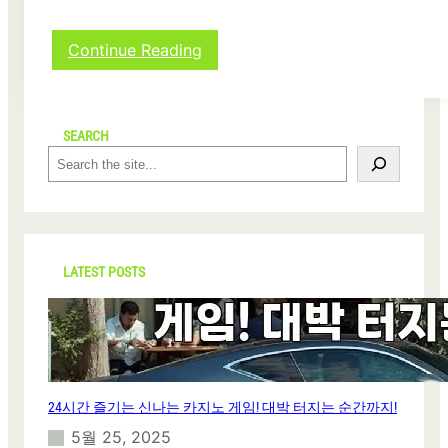
:
Continue Reading
지
금
당
장
SEARCH
S
우
e
리
a
카
r
지
c
노
h
에
LATEST POSTS
서
대
박
터
지
는
24시간 즐기는 신나는 카지노 게임! 대박 터지는 순간까지!
놀
5월 25, 2025
라