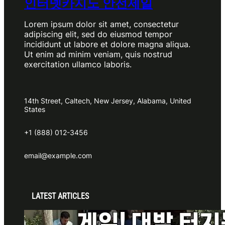
인터넷카지노 안전제일
Lorem ipsum dolor sit amet, consectetur
adipiscing elit, sed do eiusmod tempor
incididunt ut labore et dolore magna aliqua.
Ut enim ad minim veniam, quis nostrud
exercitation ullamco laboris.
14th Street, Caltech, New Jersey, Alabama, United
States
+1 (888) 012-3456
email@example.com
LATEST ARTICLES