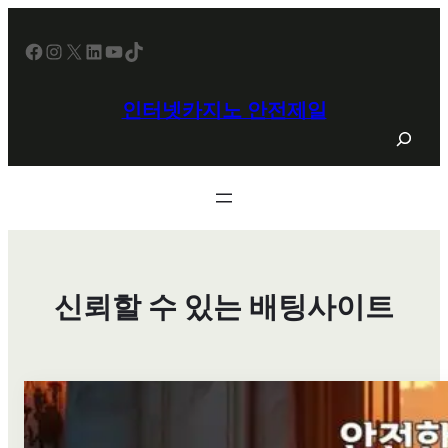
콘
텐
Facebook
Instagram
X
LinkedIn
YouTube
TikTok
츠
로
바
인터넷카지노 안전제일
로
S
가
e
기
a
r
c
h
신뢰할 수 있는 배팅사이트