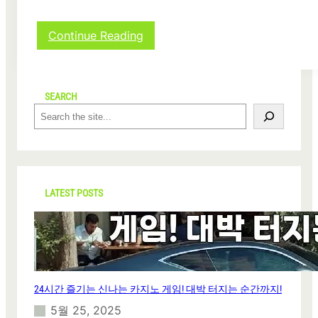
:
Continue Reading
안
전
한
배
SEARCH
S
팅
e
을
a
위
r
한
c
먹
h
튀
LATEST POSTS
사
이
트
추
천
및
24시간 즐기는 신나는 카지노 게임! 대박 터지는 순간까지!
검
5월 25, 2025
증