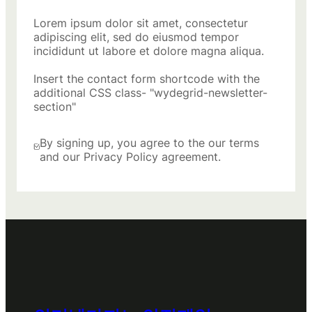
Lorem ipsum dolor sit amet, consectetur
adipiscing elit, sed do eiusmod tempor
incididunt ut labore et dolore magna aliqua.
Insert the contact form shortcode with the
additional CSS class- "wydegrid-newsletter-
section"
By signing up, you agree to the our terms
and our Privacy Policy agreement.