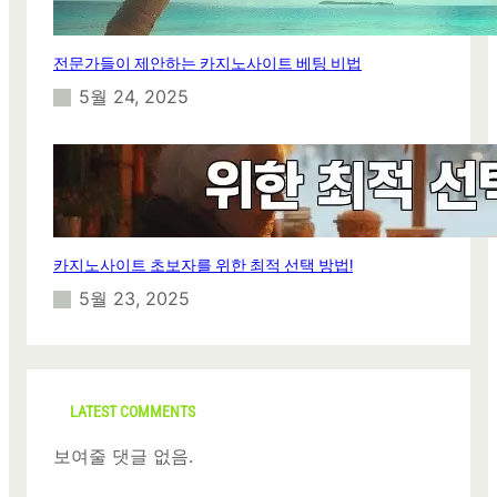
전문가들이 제안하는 카지노사이트 베팅 비법
5월 24, 2025
카지노사이트 초보자를 위한 최적 선택 방법!
5월 23, 2025
LATEST COMMENTS
보여줄 댓글 없음.