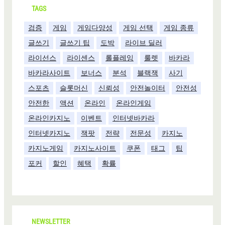
TAGS
검증
게임
게임다양성
게임 선택
게임 종류
글쓰기
글쓰기 팁
도박
라이브 딜러
라이선스
라이센스
롤플레잉
룰렛
바카라
바카라사이트
보너스
분석
블랙잭
사기
스포츠
슬롯머신
신뢰성
안전놀이터
안전성
안전한
액션
온라인
온라인게임
온라인카지노
이벤트
인터넷바카라
인터넷카지노
잭팟
전략
전문성
카지노
카지노게임
카지노사이트
쿠폰
태그
팁
포커
할인
혜택
확률
NEWSLETTER