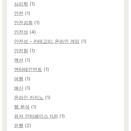
심리학
(1)
안전
(1)
안전검증
(1)
안전성
(4)
안전성 – 카테고리: 온라인 게임
(1)
안전함
(1)
액션
(1)
엔터테인먼트
(1)
여행
(1)
예산
(1)
온라인 카지노
(1)
웹 분석
(1)
유저 인터페이스 (UI)
(1)
은행
(2)