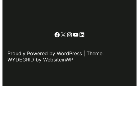
Facebook
X
Instagram
YouTube
LinkedIn
Proudly Powered by WordPress | Theme:
WYDEGRID by WebsiteinWP