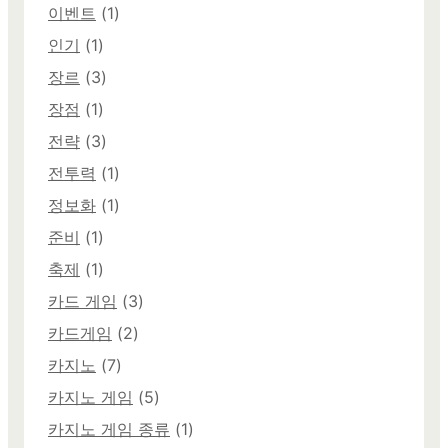
이벤트
(1)
인기
(1)
장르
(3)
장점
(1)
전략
(3)
전투력
(1)
정보화
(1)
준비
(1)
축제
(1)
카드 게임
(3)
카드게임
(2)
카지노
(7)
카지노 게임
(5)
카지노 게임 종류
(1)