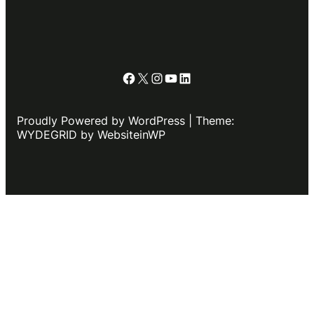
Facebook
X
Instagram
YouTube
LinkedIn
Proudly Powered by WordPress | Theme:
WYDEGRID by WebsiteinWP