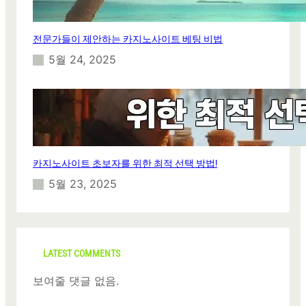
전문가들이 제안하는 카지노사이트 베팅 비법
5월 24, 2025
카지노사이트 초보자를 위한 최적 선택 방법!
5월 23, 2025
LATEST COMMENTS
보여줄 댓글 없음.