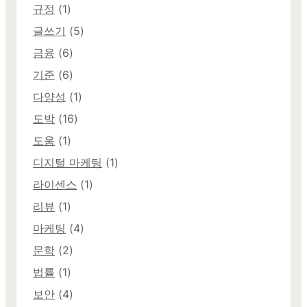
규정
(1)
글쓰기
(5)
금융
(6)
기준
(6)
다양성
(1)
도박
(16)
도움
(1)
디지털 마케팅
(1)
라이센스
(1)
리뷰
(1)
마케팅
(4)
문학
(2)
법률
(1)
보안
(4)