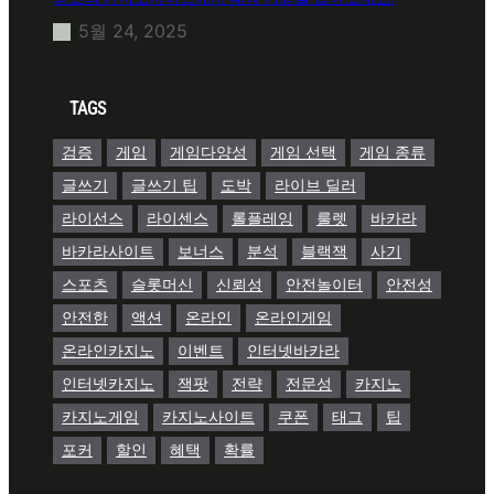
5월 24, 2025
TAGS
검증
게임
게임다양성
게임 선택
게임 종류
글쓰기
글쓰기 팁
도박
라이브 딜러
라이선스
라이센스
롤플레잉
룰렛
바카라
바카라사이트
보너스
분석
블랙잭
사기
스포츠
슬롯머신
신뢰성
안전놀이터
안전성
안전한
액션
온라인
온라인게임
온라인카지노
이벤트
인터넷바카라
인터넷카지노
잭팟
전략
전문성
카지노
카지노게임
카지노사이트
쿠폰
태그
팁
포커
할인
혜택
확률