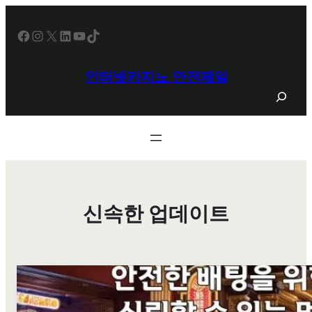
콘
텐
Facebook
Instagram
X
LinkedIn
YouTube
TikTok
츠
로
바
인터넷카지노 안전제일
로
S
가
e
기
a
r
c
h
신속한 업데이트