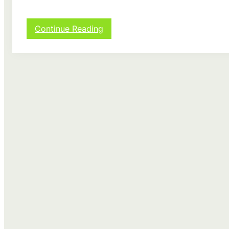
:
Continue Reading
바
로
지
금
시
작
하
는
카
지
노
사
이
트
!
놓
치
지