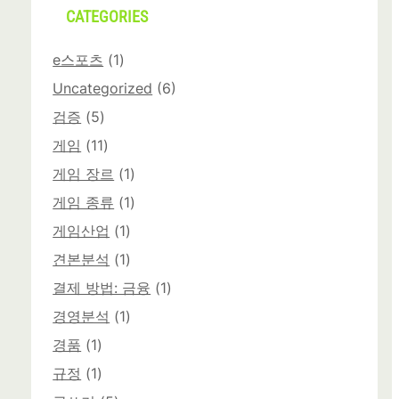
CATEGORIES
e스포츠
(1)
Uncategorized
(6)
검증
(5)
게임
(11)
게임 장르
(1)
게임 종류
(1)
게임산업
(1)
견본분석
(1)
결제 방법: 금융
(1)
경영분석
(1)
경품
(1)
규정
(1)