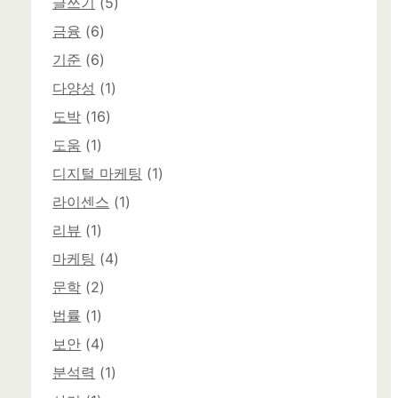
글쓰기
(5)
금융
(6)
기준
(6)
다양성
(1)
도박
(16)
도움
(1)
디지털 마케팅
(1)
라이센스
(1)
리뷰
(1)
마케팅
(4)
문학
(2)
법률
(1)
보안
(4)
분석력
(1)