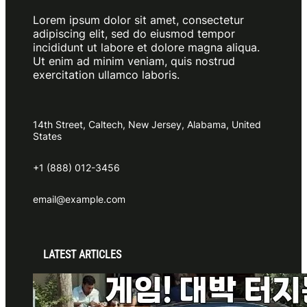
Lorem ipsum dolor sit amet, consectetur
adipiscing elit, sed do eiusmod tempor
incididunt ut labore et dolore magna aliqua.
Ut enim ad minim veniam, quis nostrud
exercitation ullamco laboris.
14th Street, Caltech, New Jersey, Alabama, United
States
+1 (888) 012-3456
email@example.com
LATEST ARTICLES