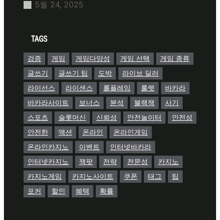
5월 24, 2025
TAGS
검증
게임
게임다양성
게임 선택
게임 종류
글쓰기
글쓰기 팁
도박
라이브 딜러
라이선스
라이센스
롤플레잉
룰렛
바카라
바카라사이트
보너스
분석
블랙잭
사기
스포츠
슬롯머신
신뢰성
안전놀이터
안전성
안전한
액션
온라인
온라인게임
온라인카지노
이벤트
인터넷바카라
인터넷카지노
잭팟
전략
전문성
카지노
카지노게임
카지노사이트
쿠폰
태그
팁
포커
할인
혜택
확률