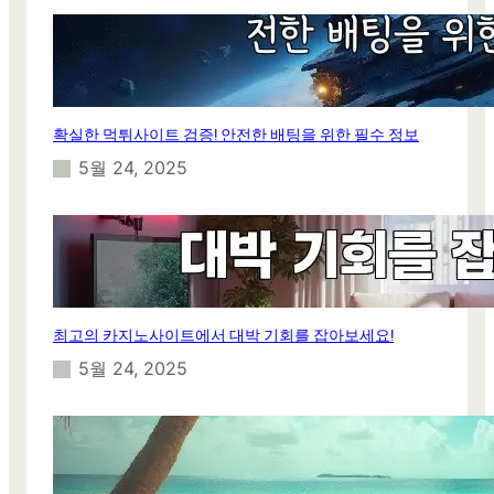
!
확실한 먹튀사이트 검증! 안전한 배팅을 위한 필수 정보
5월 24, 2025
최고의 카지노사이트에서 대박 기회를 잡아보세요!
5월 24, 2025