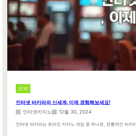
도박
인터넷 바카라의 신세계, 이제 경험해보세요!
인터넷카지노
12월 30, 2024
인터넷 바카라는 온라인 카지노 게임 중 하나로, 전통적인 바카