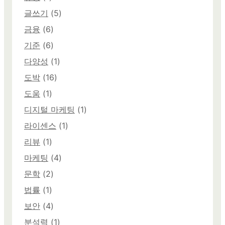
글쓰기
(5)
금융
(6)
기준
(6)
다양성
(1)
도박
(16)
도움
(1)
디지털 마케팅
(1)
라이센스
(1)
리뷰
(1)
마케팅
(4)
문학
(2)
법률
(1)
보안
(4)
분석력
(1)