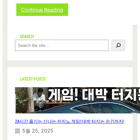
:
Continue Reading
인
터
넷
바
SEARCH
S
카
e
라
a
의
r
신
c
세
h
계
LATEST POSTS
,
이
제
경
험
해
24시간 즐기는 신나는 카지노 게임! 대박 터지는 순간까지!
보
5월 25, 2025
세
요