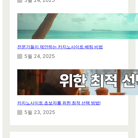
5월 24, 2025
전문가들이 제안하는 카지노사이트 베팅 비법
5월 24, 2025
카지노사이트 초보자를 위한 최적 선택 방법!
5월 23, 2025