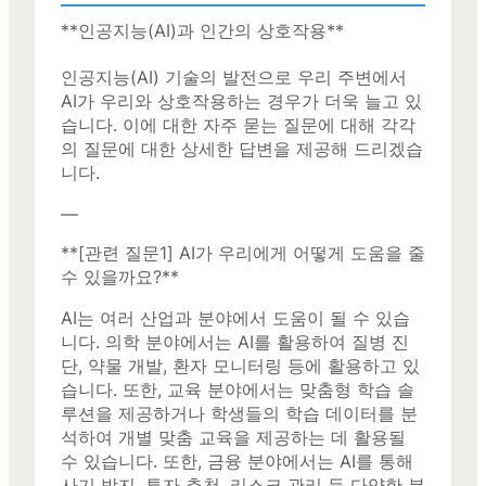
**인공지능(AI)과 인간의 상호작용**
인공지능(AI) 기술의 발전으로 우리 주변에서
AI가 우리와 상호작용하는 경우가 더욱 늘고 있
습니다. 이에 대한 자주 묻는 질문에 대해 각각
의 질문에 대한 상세한 답변을 제공해 드리겠습
니다.
—
**[관련 질문1] AI가 우리에게 어떻게 도움을 줄
수 있을까요?**
AI는 여러 산업과 분야에서 도움이 될 수 있습
니다. 의학 분야에서는 AI를 활용하여 질병 진
단, 약물 개발, 환자 모니터링 등에 활용하고 있
습니다. 또한, 교육 분야에서는 맞춤형 학습 솔
루션을 제공하거나 학생들의 학습 데이터를 분
석하여 개별 맞춤 교육을 제공하는 데 활용될
수 있습니다. 또한, 금융 분야에서는 AI를 통해
사기 방지, 투자 추천, 리스크 관리 등 다양한 분