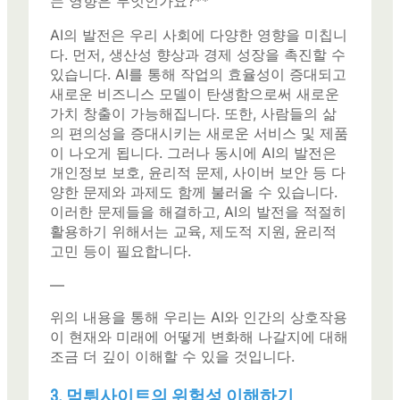
는 영향은 무엇인가요?**
AI의 발전은 우리 사회에 다양한 영향을 미칩니
다. 먼저, 생산성 향상과 경제 성장을 촉진할 수
있습니다. AI를 통해 작업의 효율성이 증대되고
새로운 비즈니스 모델이 탄생함으로써 새로운
가치 창출이 가능해집니다. 또한, 사람들의 삶
의 편의성을 증대시키는 새로운 서비스 및 제품
이 나오게 됩니다. 그러나 동시에 AI의 발전은
개인정보 보호, 윤리적 문제, 사이버 보안 등 다
양한 문제와 과제도 함께 불러올 수 있습니다.
이러한 문제들을 해결하고, AI의 발전을 적절히
활용하기 위해서는 교육, 제도적 지원, 윤리적
고민 등이 필요합니다.
—
위의 내용을 통해 우리는 AI와 인간의 상호작용
이 현재와 미래에 어떻게 변화해 나갈지에 대해
조금 더 깊이 이해할 수 있을 것입니다.
3. 먹튀사이트의 위험성 이해하기