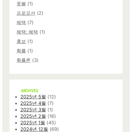
풋볼
(1)
프로모션
(2)
혜택
(7)
혜택: 혜택
(1)
홍보
(1)
확률
(1)
확률론
(3)
ARCHIVES
2025년 5월
(12)
2025년 4월
(7)
2025년 3월
(1)
2025년 2월
(16)
2025년 1월
(45)
2024년 12월
(69)