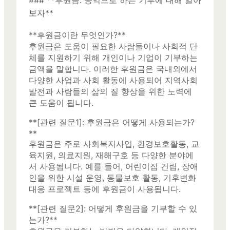
### **후원금: 공익으로 하는 기부에 대해 알아
보자**
**후원금이란 무엇인가?**
후원금은 도움이 필요한 사람들이나 사회적 단
체를 지원하기 위해 개인이나 기업이 기부하는
금액을 말합니다. 이러한 후원금은 국내외에서
다양한 사업과 사회 활동에 사용되어 지역사회
발전과 사람들의 삶의 질 향상을 위한 노력에
큰 도움이 됩니다.
**[관련 질문1]: 후원금은 어떻게 사용되는가?
**
후원금은 주로 사회복지사업, 환경보호활동, 교
육지원, 의료지원, 재해구호 등 다양한 분야에
서 사용됩니다. 예를 들어, 어린이집 건립, 장애
인을 위한 시설 운영, 동물보호 활동, 기후변화
대응 프로젝트 등에 후원금이 사용됩니다.
**[관련 질문2]: 어떻게 후원금을 기부할 수 있
는가?**