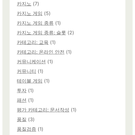
카지노
(7)
카지노 게임
(5)
카지노 게임 종류
(1)
카지노 게임 종류: 슬롯
(2)
카테고리: 교육
(1)
카테고리: 온라인 안전
(1)
커뮤니케이션
(1)
커뮤니티
(1)
테이블 게임
(1)
투자
(1)
패션
(1)
평가 카테고리: 문서작성
(1)
품질
(3)
품질검증
(1)