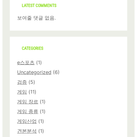
LATEST COMMENTS
보여줄 댓글 없음.
CATEGORIES
e스포츠
(1)
Uncategorized
(6)
검증
(5)
게임
(11)
게임 장르
(1)
게임 종류
(1)
게임산업
(1)
견본분석
(1)