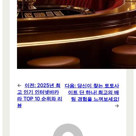
←
이전:
2025년 최
다음:
당신이 찾는 토토사
고 인기 인터넷바카
이트 단 하나! 최고의 배
라 TOP 10 순위와 리
팅 경험을 느껴보세요!
뷰
→