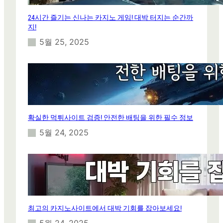
24시간 즐기는 신나는 카지노 게임! 대박 터지는 순간까
지!
5월 25, 2025
확실한 먹튀사이트 검증! 안전한 배팅을 위한 필수 정보
5월 24, 2025
최고의 카지노사이트에서 대박 기회를 잡아보세요!