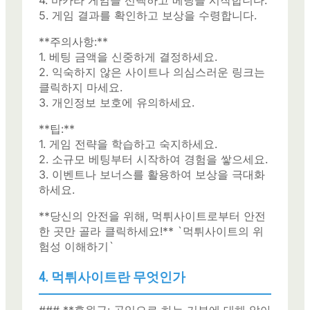
4. 바카라 게임을 선택하고 베팅을 시작합니다.
5. 게임 결과를 확인하고 보상을 수령합니다.
**주의사항:**
1. 베팅 금액을 신중하게 결정하세요.
2. 익숙하지 않은 사이트나 의심스러운 링크는
클릭하지 마세요.
3. 개인정보 보호에 유의하세요.
**팁:**
1. 게임 전략을 학습하고 숙지하세요.
2. 소규모 베팅부터 시작하여 경험을 쌓으세요.
3. 이벤트나 보너스를 활용하여 보상을 극대화
하세요.
**당신의 안전을 위해, 먹튀사이트로부터 안전
한 곳만 골라 클릭하세요!** `먹튀사이트의 위
험성 이해하기`
4. 먹튀사이트란 무엇인가