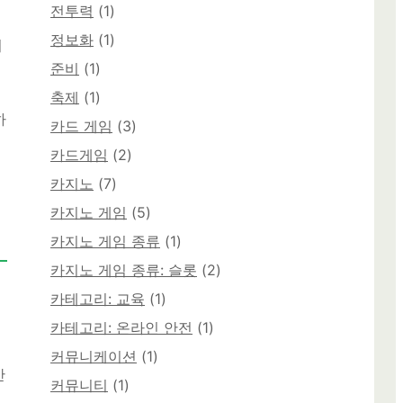
전투력
(1)
정보화
(1)
지
준비
(1)
축제
(1)
하
카드 게임
(3)
카드게임
(2)
카지노
(7)
카지노 게임
(5)
카지노 게임 종류
(1)
카지노 게임 종류: 슬롯
(2)
카테고리: 교육
(1)
로
카테고리: 온라인 안전
(1)
커뮤니케이션
(1)
안
커뮤니티
(1)