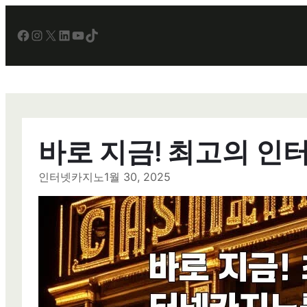
콘
텐
Facebook
Instagram
X
LinkedIn
YouTube
TikTok
츠
로
바
로
가
기
바로 지금! 최고의 
인터넷카지노
1월 30, 2025