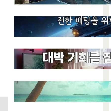
5월 25, 2025
확실한 먹튀사이트 검증! 안전한 배
팅을 위한 필수 정보
5월 24, 2025
최고의 카지노사이트에서 대박 기회
를 잡아보세요!
5월 24, 2025
전문가들이 제안하는 카지노사이트
베팅 비법
5월 24, 2025