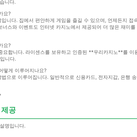
습니다.
인가요?
근성입니다. 집에서 편안하게 게임을 즐길 수 있으며, 언제든지 접
 보너스와 이벤트도 인터넷 카지노에서 제공되어 더 많은 재미를
떤가요?
이 중요합니다. 라이센스를 보유하고 인증된 **우리카지노**를 이
입니다.
은 어떻게 이루어지나요?
 방법으로 이루어집니다. 일반적으로 신용카드, 전자지갑, 은행 송
*
 제공
 설명입니다.