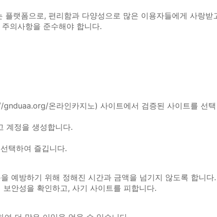
는 플랫폼으로, 편리함과 다양성으로 많은 이용자들에게 사랑받
지 주의사항을 준수해야 합니다.
s://gnduaa.org/온라인카지노) 사이트에서 검증된 사이트를 선택
하고 계정을 생성합니다.
을 선택하여 즐깁니다.
 중독을 예방하기 위해 정해진 시간과 금액을 넘기지 않도록 합니다.
트의 보안성을 확인하고, 사기 사이트를 피합니다.