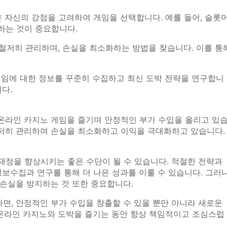
들은 자신의 강점을 고려하여 게임을 선택합니다. 예를 들어, 슬롯
하는 것이 중요합니다.
을 철저히 관리하며, 손실을 최소화하는 방법을 찾습니다. 이를 통
은 게임에 대한 정보를 꾸준히 수집하고 최신 도박 전략을 연구합니
다.
온라인 카지노 게임을 즐기며 안정적인 부가 수입을 올리고 있
철저히 관리하여 손실을 최소화하고 이익을 극대화하고 있습니다.
재정을 향상시키는 좋은 수단이 될 수 있습니다. 적절한 전략과
정보수집과 연구를 통해 더 나은 성과를 이룰 수 있습니다. 그러
 손실을 방지하는 것 또한 중요합니다.
면, 안정적인 부가 수입을 창출할 수 있을 뿐만 아니라 새로운
 온라인 카지노와 도박을 즐기는 동안 항상 책임적이고 조심스럽