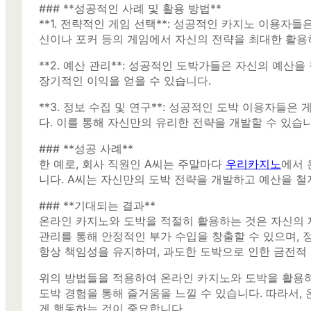
### **성공적인 사례 및 활용 방법**
**1. 전략적인 게임 선택**: 성공적인 카지노 이용자
신이나 포커 등의 게임에서 자신의 전략을 최대한 활용
**2. 예산 관리**: 성공적인 도박가들은 자신의 예산
장기적인 이익을 얻을 수 있습니다.
**3. 정보 수집 및 연구**: 성공적인 도박 이용자들
다. 이를 통해 자신만의 유리한 전략을 개발할 수 있습니
### **성공 사례**
한 예로, 회사 직원인 A씨는 주말마다
우리카지노
에서 
니다. A씨는 자신만의 도박 전략을 개발하고 예산을 
### **기대되는 결과**
온라인 카지노와 도박을 적절히 활용하는 것은 자신의 
관리를 통해 안정적인 부가 수입을 창출할 수 있으며, 
항상 책임성을 유지하며, 과도한 도박으로 인한 금전적
위의 방법들을 적용하여 온라인 카지노와 도박을 활용하
도박 경험을 통해 즐거움을 느낄 수 있습니다. 따라서,
게 행동하는 것이 중요합니다.