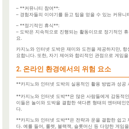
– **커뮤니티 참여**:
– 경험자들의 이야기를 듣고 팁을 얻을 수 있는 커뮤니
– **정기적인 휴식**:
– 도박은 지속적으로 진행되는 활동이므로 정기적인 휴
요.
카지노와 인터넷 도박은 재미와 도전을 제공하지만, 항
요합니다. 또한, 자기 제어와 합리적인 관점으로 게임을
2. 온라인 환경에서의 위험 요소
**카지노와 인터넷 도박의 실용적인 활용 방법과 성공 
**카지노와 인터넷 도박**은 많은 사람들에게 감동적
이들은 놀이와 도박을 결합한 색다른 형태의 엔터테인먼
다.
**카지노와 인터넷 도박**은 전략과 운을 결합한 쉽
다. 예를 들어, 룰렛, 블랙잭, 슬롯머신 등 다양한 게임