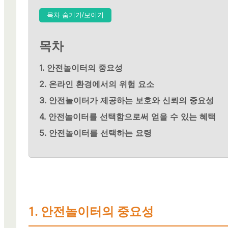
목차 숨기기/보이기
목차
1. 안전놀이터의 중요성
2. 온라인 환경에서의 위험 요소
3. 안전놀이터가 제공하는 보호와 신뢰의 중요성
4. 안전놀이터를 선택함으로써 얻을 수 있는 혜택
5. 안전놀이터를 선택하는 요령
1. 안전놀이터의 중요성