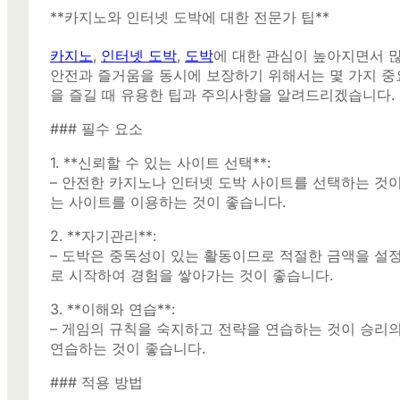
**카지노와 인터넷 도박에 대한 전문가 팁**
카지노
,
인터넷 도박
,
도박
에 대한 관심이 높아지면서 
안전과 즐거움을 동시에 보장하기 위해서는 몇 가지 중
을 즐길 때 유용한 팁과 주의사항을 알려드리겠습니다.
### 필수 요소
1. **신뢰할 수 있는 사이트 선택**:
– 안전한 카지노나 인터넷 도박 사이트를 선택하는 것
는 사이트를 이용하는 것이 좋습니다.
2. **자기관리**:
– 도박은 중독성이 있는 활동이므로 적절한 금액을 설
로 시작하여 경험을 쌓아가는 것이 좋습니다.
3. **이해와 연습**:
– 게임의 규칙을 숙지하고 전략을 연습하는 것이 승리
연습하는 것이 좋습니다.
### 적용 방법