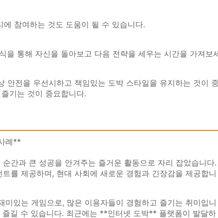
티에 참여하는 것도 도움이 될 수 있습니다.
식을 통해 자신을 돌아보고 다음 전략을 세우는 시간을 가져보
상 안전을 우선시하고 책임있는 도박 스타일을 유지하는 것이 
 즐기는 것이 중요합니다.
사례**
인 순간과 큰 성공을 안겨주는 즐거운 활동으로 자리 잡았습니다.
트를 제공하며, 현대 사회에 새로운 경험과 긴장감을 제공합니
고 재미있는 게임으로, 많은 이용자들이 경험하고 즐기는 취미입니
을 즐길 수 있습니다. 최근에는 **인터넷 도박** 플랫폼이 발달하