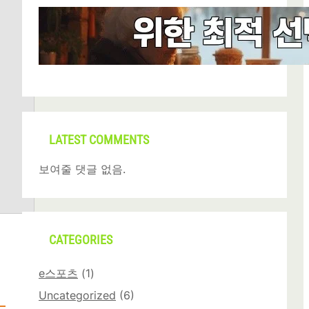
카지노사이트 초보자를 위한 최적
선택 방법!
5월 23, 2025
LATEST COMMENTS
보여줄 댓글 없음.
CATEGORIES
e스포츠
(1)
Uncategorized
(6)