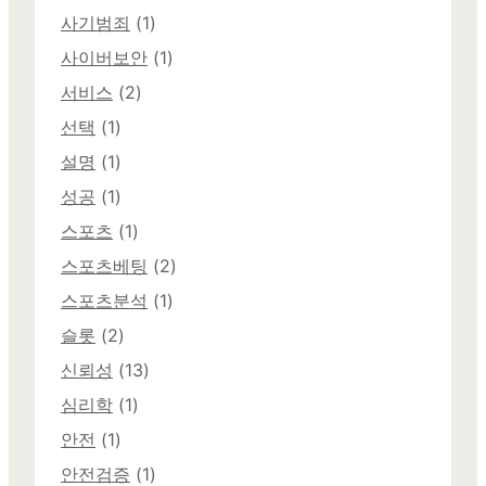
사기범죄
(1)
사이버보안
(1)
서비스
(2)
선택
(1)
설명
(1)
성공
(1)
스포츠
(1)
스포츠베팅
(2)
스포츠분석
(1)
슬롯
(2)
신뢰성
(13)
심리학
(1)
안전
(1)
안전검증
(1)