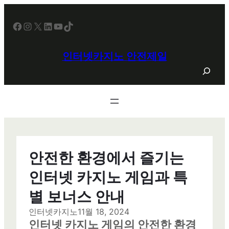
콘
텐
Facebook
Instagram
X
LinkedIn
YouTube
TikTok
츠
로
바
인터넷카지노 안전제일
로
S
가
e
기
a
r
c
h
안전한 환경에서 즐기는
인터넷 카지노 게임과 특
별 보너스 안내
인터넷카지노
11월 18, 2024
인터넷 카지노 게임의 안전한 환경