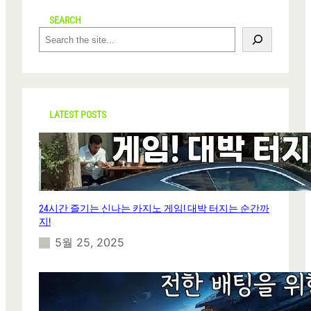
SEARCH
S
e
a
r
c
h
LATEST POSTS
24시간 즐기는 신나는 카지노 게임! 대박 터지는 순간까
지!
5월 25, 2025