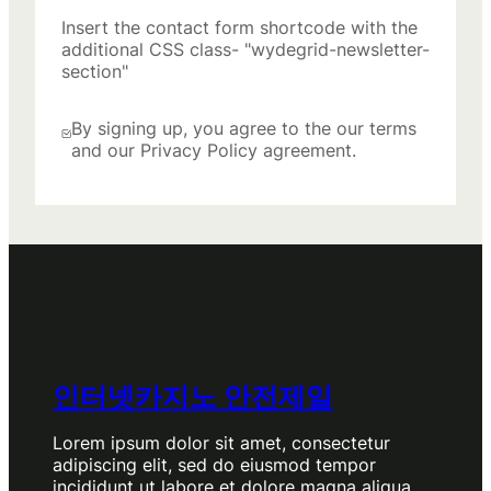
Insert the contact form shortcode with the
additional CSS class- "wydegrid-newsletter-
section"
By signing up, you agree to the our terms
and our Privacy Policy agreement.
인터넷카지노 안전제일
Lorem ipsum dolor sit amet, consectetur
adipiscing elit, sed do eiusmod tempor
incididunt ut labore et dolore magna aliqua.