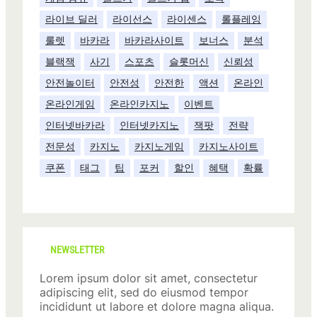
라이브 딜러
라이선스
라이센스
롤플레잉
룰렛
바카라
바카라사이트
보너스
분석
블랙잭
사기
스포츠
슬롯머신
신뢰성
안전놀이터
안전성
안전한
액션
온라인
온라인게임
온라인카지노
이벤트
인터넷바카라
인터넷카지노
잭팟
전략
전문성
카지노
카지노게임
카지노사이트
쿠폰
태그
팁
포커
할인
혜택
확률
NEWSLETTER
Lorem ipsum dolor sit amet, consectetur
adipiscing elit, sed do eiusmod tempor
incididunt ut labore et dolore magna aliqua.