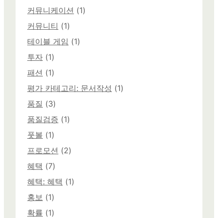
커뮤니케이션
(1)
커뮤니티
(1)
테이블 게임
(1)
투자
(1)
패션
(1)
평가 카테고리: 문서작성
(1)
품질
(3)
품질검증
(1)
풋볼
(1)
프로모션
(2)
혜택
(7)
혜택: 혜택
(1)
홍보
(1)
확률
(1)