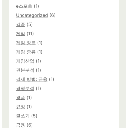
e스포츠
(1)
Uncategorized
(6)
검증
(5)
게임
(11)
게임 장르
(1)
게임 종류
(1)
게임산업
(1)
견본분석
(1)
결제 방법: 금융
(1)
경영분석
(1)
경품
(1)
규정
(1)
글쓰기
(5)
금융
(6)