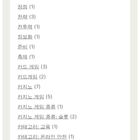
장점
(1)
전략
(3)
전투력
(1)
정보화
(1)
준비
(1)
축제
(1)
카드 게임
(3)
카드게임
(2)
카지노
(7)
카지노 게임
(5)
카지노 게임 종류
(1)
카지노 게임 종류: 슬롯
(2)
카테고리: 교육
(1)
카테고리: 온라인 안전
(1)