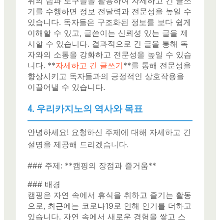
위의 팁과 도구들을 활용하여 자세하고 긴 글쓰
기를 수행하면 정보 전달력과 전문성을 높일 수
있습니다. 독자들은 구조화된 정보를 보다 쉽게
이해할 수 있고, 글쓴이는 신뢰성 있는 글을 제
시할 수 있습니다. 결과적으로 긴 글을 통해 독
자와의 소통을 강화하고 전문성을 높일 수 있습
니다. **
자세하고 긴 글쓰기
**를 통해 전문성을
향상시키고 독자들과의 긍정적인 상호작용을
이끌어낼 수 있습니다.
4. 우리카지노의 역사와 목표
안녕하세요! 요청하신 주제에 대해 자세하고 긴
설명을 제공해 드리겠습니다.
### 주제: **캠핑의 장점과 즐거움**
### 배경
캠핑은 자연 속에서 휴식을 취하고 즐기는 활동
으로, 최근에는 코로나19로 인해 인기를 더하고
있습니다. 자연 속에서 새로운 경험을 쌓고 스