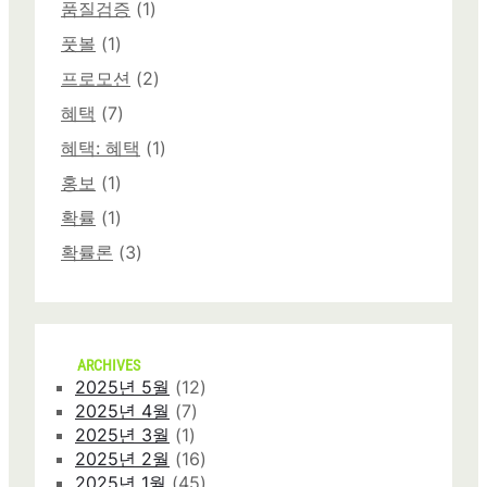
품질검증
(1)
풋볼
(1)
프로모션
(2)
혜택
(7)
혜택: 혜택
(1)
홍보
(1)
확률
(1)
확률론
(3)
ARCHIVES
2025년 5월
(12)
2025년 4월
(7)
2025년 3월
(1)
2025년 2월
(16)
2025년 1월
(45)