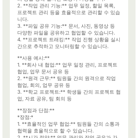
2. **작업 관리 기능:** 업무 일정, 할일 목록,
프로젝트 관리 등을 효율적으로 관리할 수 있습
니다.
3. **파일 공유 기능:** 문서, 사진, 동영상 등
다양한 파일을 공유하고 협업할 수 있습니다.
4. **프로젝트 트래킹:** 작업 진행 상황을 실시
간으로 추적하고 모니터링할 수 있습니다.
**사용 예시:**
1. **회사 내 협업:** 업무 일정 관리, 프로젝트
협업, 업무 문서 공유 등
2. **원격 근무:** 팀원들 간의 원격으로 작업
협업, 회의, 업무 공유 등
3. **학교 프로젝트:** 학생들 간의 프로젝트 협
업, 자료 공유, 팀 회의 등
**장점과 단점:**
*장점:*
1. **효율적인 업무 협업:** 팀원들 간의 소통과
협력을 효율적으로 할 수 있습니다.
2. **시간 절약:** 업무 관리와 작업 공유가 간