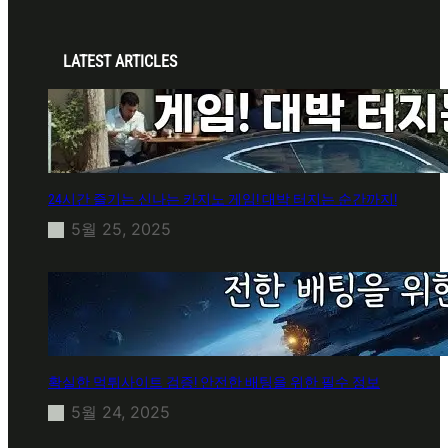
LATEST ARTICLES
24시간 즐기는 신나는 카지노 게임! 대박 터지는 순간까지!
5월 25, 2025
확실한 먹튀사이트 검증! 안전한 배팅을 위한 필수 정보
5월 24, 2025