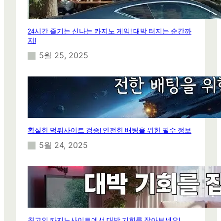
24시간 즐기는 신나는 카지노 게임! 대박 터지는 순간까
지!
5월 25, 2025
확실한 먹튀사이트 검증! 안전한 배팅을 위한 필수 정보
5월 24, 2025
최고의 카지노사이트에서 대박 기회를 잡아보세요!