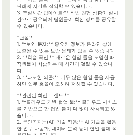
편해져 시간을 절약할 수 있습니다.
3. **실시간 업데이트:** 작업 진행 상황이 실시
간으로 공유되어 팀원들이 최신 정보를 공유할
수 있습니다.
*단점:*
1. **보안 문제:** 중요한 정보가 온라인 상에
노출될 수 있는 보안 문제가 있을 수 있습니다.
2. **학습 곡선:** 새로운 협업 툴을 도입할 때
직원들이 학습하는 데 시간이 걸릴 수 있습니
다.
3. **과도한 의존:** 너무 많은 협업 툴을 사용
하면 업무 효율이 오히려 저하될 수 있습니다.
**관련된 최신 트렌드:**
1. **클라우드 기반 협업 툴:** 클라우드 서비스
를 기반으로 한 협업 툴이 더 많이 사용되고 있
습니다.
2. **인공지능(AI) 기술 적용:** AI 기술을 활용
한 업무 자동화, 데이터 분석 등이 협업 툴에 적