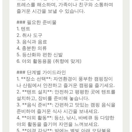
트레스를 해소하며, 가족이나 친구와 소통하며
즐거운 시간을 보낼 수 있습니다.
### 필요한 준비물
1. 텐트
2. 취사 도구
3. 음식과 음료
4. 충분한 의류
5. 등산화와 편한 신발
6. 야외 활동용품 (취향에 맞게)
### 단계별 가이드라인
1. **장소 선택**: 자연환경이 풍부한 캠핑장이
나 산림에서 안전하고 즐거운 캠핑을 즐기세요.
2. **텐트 설치**: 안전하고 평평한 곳에 텐트를
설치하고, 장비를 준비해 놓습니다.
3. **음식 준비**: 간편하고 맛있는 캠핑 음식을
준비하여 즐거운 식사 시간을 보내세요.
4. **야외 활동**: 등산, 낚시, 바베큐 등 다양한
야외 활동을 즐기며 자연을 느껴보세요.
5. **야경 감상**: 밤에는 별빛 아래 모닥불을