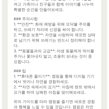
켜고 가족이나 친구들과 함께 이야기를 나누며
특별한 순간을 만들어보세요.
### 주의사항
1. **안전**: 화재 예방을 위해 모닥불 주의를
하고, 쓰레기 처리에 신경을 써야 합니다.
2. **환경 보호**: 자연을 사랑하며 깨끗한 상태
로 남기기 위해 쓰레기는 반드시 정리해야 합니
다.
3. **동물들과의 교감**: 야생 동물에게 먹이를
주거나 쫓아내지 말고, 조용히 보내는 것이 중
요합니다.
### 팁
1. **휴대폰 줄이기**: 캠핑을 통해 디지털 기기
에서 벗어나 자연을 경험하세요.
2. **자연 속에서의 요가**: 아침에 텐트 밖에서
요가를 하며 상쾌한 아침을 맞이해보세요.
위의 가이드를 따라 캠핑을 즐기면 새로운 경험
과 행복을 느낄 수 있을 것입니다. 캠핑은 자연