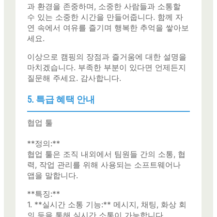
과 환경을 존중하며, 소중한 사람들과 소통할
수 있는 소중한 시간을 만들어줍니다. 함께 자
연 속에서 여유를 즐기며 행복한 추억을 쌓아보
세요.
이상으로 캠핑의 장점과 즐거움에 대한 설명을
마치겠습니다. 부족한 부분이 있다면 언제든지
질문해 주세요. 감사합니다.
5. 특급 혜택 안내
협업 툴
**정의:**
협업 툴은 조직 내외에서 팀원들 간의 소통, 협
력, 작업 관리를 위해 사용되는 소프트웨어나
앱을 말합니다.
**특징:**
1. **실시간 소통 기능:** 메시지, 채팅, 화상 회
의 등을 통해 실시간 소통이 가능합니다.