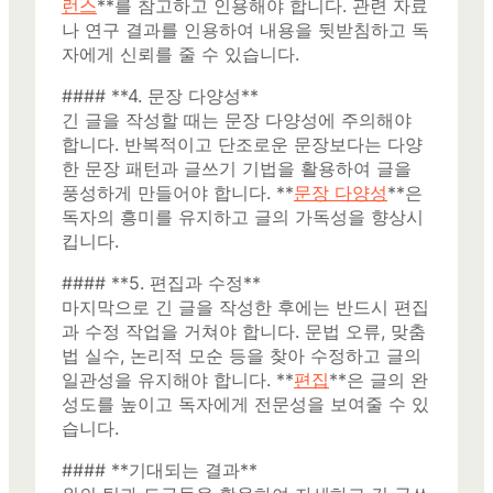
런스
**를 참고하고 인용해야 합니다. 관련 자료
나 연구 결과를 인용하여 내용을 뒷받침하고 독
자에게 신뢰를 줄 수 있습니다.
#### **4. 문장 다양성**
긴 글을 작성할 때는 문장 다양성에 주의해야
합니다. 반복적이고 단조로운 문장보다는 다양
한 문장 패턴과 글쓰기 기법을 활용하여 글을
풍성하게 만들어야 합니다. **
문장 다양성
**은
독자의 흥미를 유지하고 글의 가독성을 향상시
킵니다.
#### **5. 편집과 수정**
마지막으로 긴 글을 작성한 후에는 반드시 편집
과 수정 작업을 거쳐야 합니다. 문법 오류, 맞춤
법 실수, 논리적 모순 등을 찾아 수정하고 글의
일관성을 유지해야 합니다. **
편집
**은 글의 완
성도를 높이고 독자에게 전문성을 보여줄 수 있
습니다.
#### **기대되는 결과**