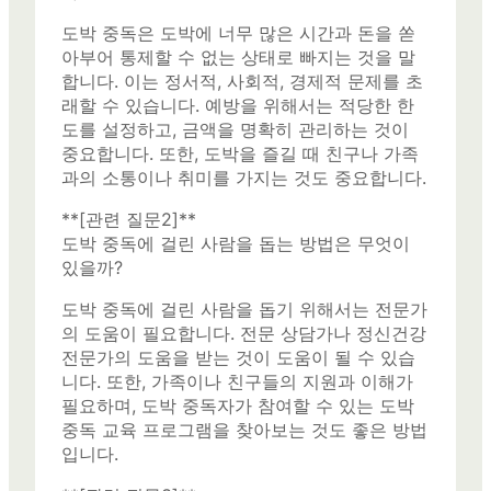
도박 중독은 도박에 너무 많은 시간과 돈을 쏟
아부어 통제할 수 없는 상태로 빠지는 것을 말
합니다. 이는 정서적, 사회적, 경제적 문제를 초
래할 수 있습니다. 예방을 위해서는 적당한 한
도를 설정하고, 금액을 명확히 관리하는 것이
중요합니다. 또한, 도박을 즐길 때 친구나 가족
과의 소통이나 취미를 가지는 것도 중요합니다.
**[관련 질문2]**
도박 중독에 걸린 사람을 돕는 방법은 무엇이
있을까?
도박 중독에 걸린 사람을 돕기 위해서는 전문가
의 도움이 필요합니다. 전문 상담가나 정신건강
전문가의 도움을 받는 것이 도움이 될 수 있습
니다. 또한, 가족이나 친구들의 지원과 이해가
필요하며, 도박 중독자가 참여할 수 있는 도박
중독 교육 프로그램을 찾아보는 것도 좋은 방법
입니다.