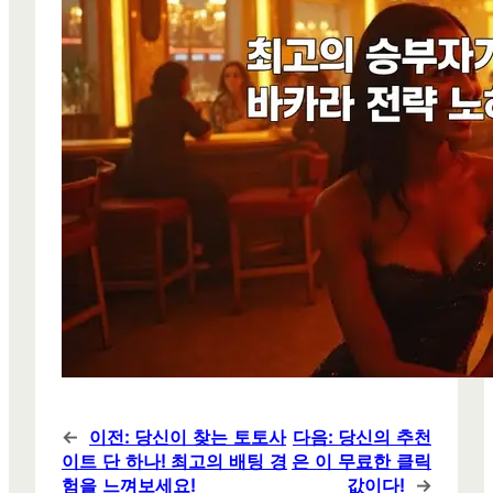
←
이전:
당신이 찾는 토토사
다음:
당신의 추천
이트 단 하나! 최고의 배팅 경
은 이 무료한 클릭
험을 느껴보세요!
값이다!
→