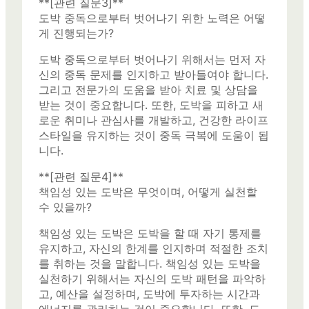
**[관련 질문3]**
도박 중독으로부터 벗어나기 위한 노력은 어떻
게 진행되는가?
도박 중독으로부터 벗어나기 위해서는 먼저 자
신의 중독 문제를 인지하고 받아들여야 합니다.
그리고 전문가의 도움을 받아 치료 및 상담을
받는 것이 중요합니다. 또한, 도박을 피하고 새
로운 취미나 관심사를 개발하고, 건강한 라이프
스타일을 유지하는 것이 중독 극복에 도움이 됩
니다.
**[관련 질문4]**
책임성 있는 도박은 무엇이며, 어떻게 실천할
수 있을까?
책임성 있는 도박은 도박을 할 때 자기 통제를
유지하고, 자신의 한계를 인지하며 적절한 조치
를 취하는 것을 말합니다. 책임성 있는 도박을
실천하기 위해서는 자신의 도박 패턴을 파악하
고, 예산을 설정하며, 도박에 투자하는 시간과