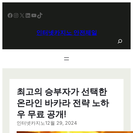
콘
텐
Facebook
Instagram
X
LinkedIn
YouTube
TikTok
츠
로
바
인터넷카지노 안전제일
로
S
가
e
기
a
r
c
h
최고의 승부자가 선택한
온라인 바카라 전략 노하
우 무료 공개!
인터넷카지노
12월 29, 2024