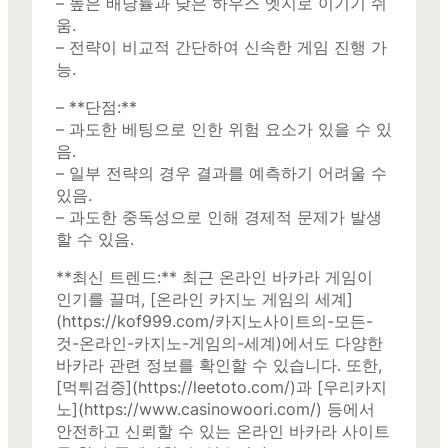
– 높은 배당률과 낮은 하우스 엣지로 이기기 쉬
움.
– 전략이 비교적 간단하여 신속한 게임 진행 가
능.
– **단점:**
– 과도한 베팅으로 인한 위험 요소가 있을 수 있
음.
– 일부 전략의 경우 결과를 예측하기 어려울 수
있음.
– 과도한 중독성으로 인해 경제적 문제가 발생
할 수 있음.
**최신 트렌드:** 최근 온라인 바카라 게임이
인기를 끌며, [온라인 카지노 게임의 세계]
(https://kof999.com/카지노사이트의-모든-
것-온라인-카지노-게임의-세계)에서도 다양한
바카라 관련 정보를 확인할 수 있습니다. 또한,
[먹튀검증](https://leetoto.com/)과 [우리카지
노](https://www.casinowoori.com/) 등에서
안전하고 신뢰할 수 있는 온라인 바카라 사이트