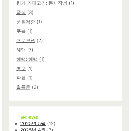
평가 카테고리: 문서작성
(1)
품질
(3)
품질검증
(1)
풋볼
(1)
프로모션
(2)
혜택
(7)
혜택: 혜택
(1)
홍보
(1)
확률
(1)
확률론
(3)
ARCHIVES
2025년 5월
(12)
2025년 4월
(7)