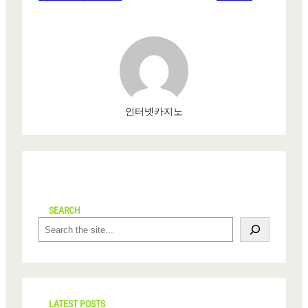
인터넷카지노
SEARCH
S
e
a
r
c
h
LATEST POSTS