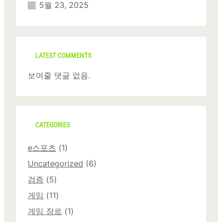
5월 23, 2025
LATEST COMMENTS
보여줄 댓글 없음.
CATEGORIES
e스포츠
(1)
Uncategorized
(6)
검증
(5)
게임
(11)
게임 장르
(1)