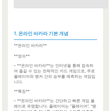
1. 온라인 바카라 기본 개념
**온라인 바카라**
**정의**
– **온라인 바카라**는 인터넷을 통해 접속하
여 즐길 수 있는 전략적인 카드 게임으로, 주로
플레이어와 뱅커 간의 승부를 예측하는 게임입
니다.
**특징**
– **온라인 바카라**는 간단하고 빠른 게임 플
레이로 유명합니다. 플레이어는 “플레이어”, “뱅