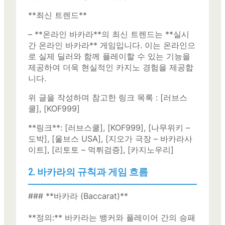
**최신 트렌드**
– **온라인 바카라**의 최신 트렌드는 **실시
간 온라인 바카라** 게임입니다. 이는 온라인으
로 실제 딜러와 함께 플레이할 수 있는 기능을
제공하여 더욱 현실적인 카지노 경험을 제공합
니다.
위 글을 작성하며 참고한 링크 목록 : [러브스
쿨], [KOF999]
**링크**: [러브스쿨], [KOF999], [나무위키 –
도박], [울브스 USA], [지오가 극장 – 바카라사
이트], [리토토 – 먹튀검증], [카지노우리]
2. 바카라의 규칙과 게임 흐름
### **바카라 (Baccarat)**
**정의:** 바카라는 뱅커와 플레이어 간의 승패