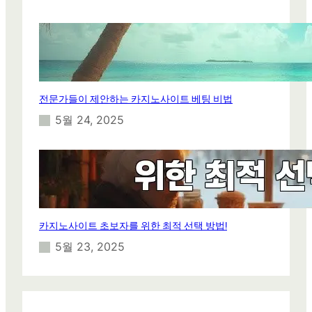
전문가들이 제안하는 카지노사이트 베팅 비법
5월 24, 2025
카지노사이트 초보자를 위한 최적 선택 방법!
5월 23, 2025