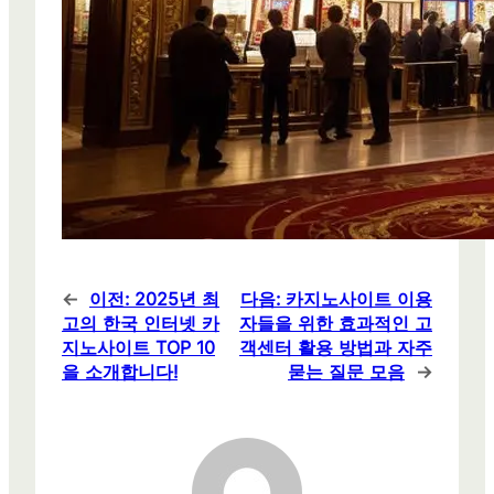
←
이전:
2025년 최
다음:
카지노사이트 이용
고의 한국 인터넷 카
자들을 위한 효과적인 고
지노사이트 TOP 10
객센터 활용 방법과 자주
을 소개합니다!
묻는 질문 모음
→