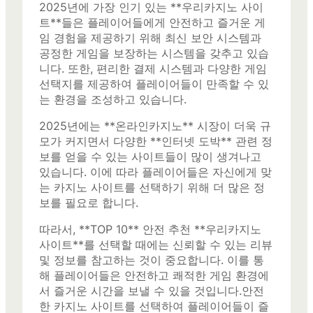
2025년에 가장 인기 있는 **우리카지노 사이
트**들은 플레이어들에게 안전하고 즐거운 게
임 경험을 제공하기 위해 최신 보안 시스템과
공정한 게임을 보장하는 시스템을 갖추고 있습
니다. 또한, 편리한 결제 시스템과 다양한 게임
선택지를 제공하여 플레이어들이 만족할 수 있
는 환경을 조성하고 있습니다.
2025년에는 **온라인카지노** 시장이 더욱 규
모가 커지면서 다양한 **인터넷 도박** 관련 정
보를 얻을 수 있는 사이트들이 많이 생겨나고
있습니다. 이에 따라 플레이어들은 자신에게 맞
는 카지노 사이트를 선택하기 위해 더 많은 정
보를 필요로 합니다.
따라서, **TOP 10** 안전 추천 **우리카지노
사이트**를 선택할 때에는 신뢰할 수 있는 리뷰
및 정보를 참고하는 것이 중요합니다. 이를 통
해 플레이어들은 안전하고 쾌적한 게임 환경에
서 즐거운 시간을 보낼 수 있을 것입니다.안전
한 카지노 사이트를 선택하여 플레이어들이 즐