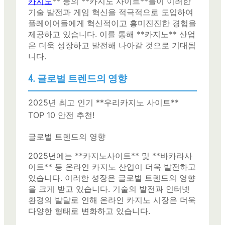
카지노
** 등의 **카지노 사이트**들이 이러한
기술 발전과 게임 혁신을 적극적으로 도입하여
플레이어들에게 혁신적이고 흥미진진한 경험을
제공하고 있습니다. 이를 통해 **카지노** 산업
은 더욱 성장하고 발전해 나아갈 것으로 기대됩
니다.
4. 글로벌 트렌드의 영향
2025년 최고 인기 **우리카지노 사이트**
TOP 10 안전 추천!
글로벌 트렌드의 영향
2025년에는 **카지노사이트** 및 **바카라사
이트** 등 온라인 카지노 산업이 더욱 발전하고
있습니다. 이러한 성장은 글로벌 트렌드의 영향
을 크게 받고 있습니다. 기술의 발전과 인터넷
환경의 발달로 인해 온라인 카지노 시장은 더욱
다양한 형태로 변화하고 있습니다.