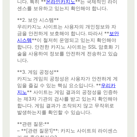
니다. 특히 **
온라인카지노
**는 국제적인 라이
센스를 보유하고 있는지 확인해야 합니다.
**2. 보안 시스템**
우리카지노 사이트는 사용자의 개인정보와 자
금을 안전하게 보호해야 합니다. 따라서 **
보안
시스템
**이 철저히 운영되고 있는지 확인해야
합니다. 안전한 카지노 사이트는 SSL 암호화 기
술을 사용하여 정보를 안전하게 전송하고 있습
니다.
**3. 게임 공정성**
카지노 게임의 공정성은 사용자가 안전하게 게
임을 즐길 수 있는 핵심 요소입니다. **
우리카
지노
** 사이트는 게임 결과의 공정성을 인증하
는 제3자 기관의 검사를 받고 있는지 확인해야
합니다. 게임 결과가 조작되지 않고 무작위로
발생하는지를 확인할 수 있습니다.
**관련 질문:**
– **[관련 질문1]**: 카지노 사이트의 라이센스