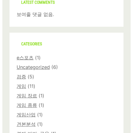
LATEST COMMENTS
보여줄 댓글 없음.
CATEGORIES
e스포츠
(1)
Uncategorized
(6)
검증
(5)
게임
(11)
게임 장르
(1)
게임 종류
(1)
게임산업
(1)
견본분석
(1)