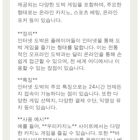
제공되는 다양한 도박 게임을 포함하며, 주요한
형태로는 온라인 카지노, 스포츠 베팅, 온라인
포커 등이 있습니다.
**정의**
인터넷 도박은 플레이어들이 인터넷을 통해 도
박 게임을 즐기는 형태를 말합니다. 이는 전통
적인 오프라인 도박과는 달리 온라인을 통해 손
쉽게 접근할 수 있으며, 전 세계 어디에서나 이
용할 수 있는 장점이 있습니다.
**특징**
인터넷 도박의 주요 특징으로는 24시간 언제든
지 접속이 가능하다는 점이 있습니다. 또한 다
양한 게임 선택지, 다양한 결제 수단, 익명성 유
지 등이 있습니다.
**사용 예시**
예를 들어, **우리카지노** 사이트에서는 다양
한 카지노 게임을 즐길 수 있습니다. 또한 **바
카라사이트**에서는 바카라를 플레이하거나 베