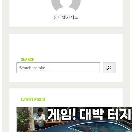
인터넷카지노
SEARCH
S
e
a
r
c
h
LATEST POSTS