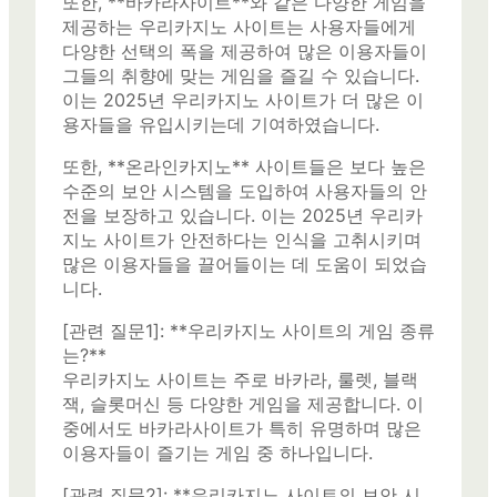
또한, **바카라사이트**와 같은 다양한 게임을
제공하는 우리카지노 사이트는 사용자들에게
다양한 선택의 폭을 제공하여 많은 이용자들이
그들의 취향에 맞는 게임을 즐길 수 있습니다.
이는 2025년 우리카지노 사이트가 더 많은 이
용자들을 유입시키는데 기여하였습니다.
또한, **온라인카지노** 사이트들은 보다 높은
수준의 보안 시스템을 도입하여 사용자들의 안
전을 보장하고 있습니다. 이는 2025년 우리카
지노 사이트가 안전하다는 인식을 고취시키며
많은 이용자들을 끌어들이는 데 도움이 되었습
니다.
[관련 질문1]: **우리카지노 사이트의 게임 종류
는?**
우리카지노 사이트는 주로 바카라, 룰렛, 블랙
잭, 슬롯머신 등 다양한 게임을 제공합니다. 이
중에서도 바카라사이트가 특히 유명하며 많은
이용자들이 즐기는 게임 중 하나입니다.
[관련 질문2]: **우리카지노 사이트의 보안 시