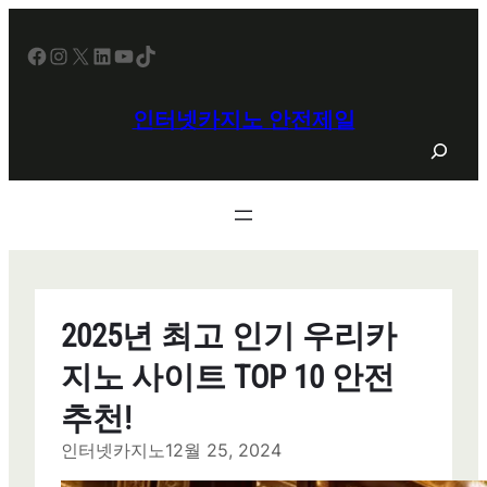
콘
텐
Facebook
Instagram
X
LinkedIn
YouTube
TikTok
츠
로
바
인터넷카지노 안전제일
로
S
가
e
기
a
r
c
h
2025년 최고 인기 우리카
지노 사이트 TOP 10 안전
추천!
인터넷카지노
12월 25, 2024