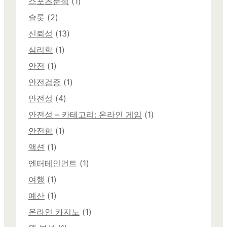
스포츠분석
(1)
슬롯
(2)
신뢰성
(13)
심리학
(1)
안전
(1)
안전검증
(1)
안전성
(4)
안전성 – 카테고리: 온라인 게임
(1)
안전함
(1)
액션
(1)
엔터테인먼트
(1)
여행
(1)
예산
(1)
온라인 카지노
(1)