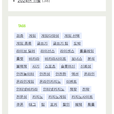
2024년 11월
(38)
TAGS
검증
게임
게임다양성
게임 선택
게임 종류
글쓰기
글쓰기 팁
도박
라이브 딜러
라이선스
라이센스
롤플레잉
룰렛
바카라
바카라사이트
보너스
분석
블랙잭
사기
스포츠
슬롯머신
신뢰성
안전놀이터
안전성
안전한
액션
온라인
온라인게임
온라인카지노
이벤트
인터넷바카라
인터넷카지노
잭팟
전략
전문성
카지노
카지노게임
카지노사이트
쿠폰
태그
팁
포커
할인
혜택
확률