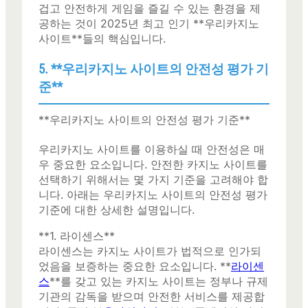
겁고 안전하게 게임을 즐길 수 있는 환경을 제
공하는 것이 2025년 최고 인기 **우리카지노
사이트**들의 핵심입니다.
5. **우리카지노 사이트의 안전성 평가 기
준**
**우리카지노 사이트의 안전성 평가 기준**
우리카지노 사이트를 이용하실 때 안전성은 매
우 중요한 요소입니다. 안전한 카지노 사이트를
선택하기 위해서는 몇 가지 기준을 고려해야 합
니다. 아래는 우리카지노 사이트의 안전성 평가
기준에 대한 상세한 설명입니다.
**1. 라이센스**
라이센스는 카지노 사이트가 법적으로 인가되
었음을 보증하는 중요한 요소입니다. **
라이센
스
**를 갖고 있는 카지노 사이트는 정부나 규제
기관의 감독을 받으며 안전한 서비스를 제공합