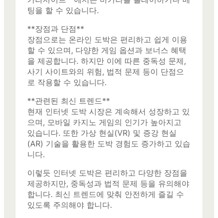
팅을 할 수 있습니다.
**장점과 단점**
장점으로는 온라인 도박은 편리하고 쉽게 이용
할 수 있으며, 다양한 게임 옵션과 보너스 혜택
을 제공합니다. 하지만 이에 따른 중독성 문제,
사기 사이트와의 위험, 법적 문제 등이 단점으
로 작용할 수 있습니다.
**관련된 최신 트렌드**
현재 인터넷 도박 시장은 계속해서 성장하고 있
으며, 모바일 카지노 게임의 인기가 높아지고
있습니다. 또한 가상 현실(VR) 및 증강 현실
(AR) 기술을 활용한 도박 경험도 증가하고 있습
니다.
이렇듯 인터넷 도박은 편리하고 다양한 장점을
제공하지만, 중독성과 법적 문제 등을 유의해야
합니다. 최신 트렌드에 맞춰 안전하게 즐길 수
있도록 주의해야 합니다.