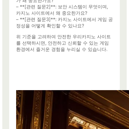
가 왜 중요한가요?
– **[관련 질문2]**: 보안 시스템이 무엇이며,
카지노 사이트에서 왜 중요한가요?
– **[관련 질문3]**: 카지노 사이트에서 게임 공
정성을 어떻게 확인할 수 있나요?
위 기준을 고려하여 안전한 우리카지노 사이트
를 선택하시면, 안전하고 신뢰할 수 있는 게임
환경에서 즐거운 경험을 누리실 수 있습니다.