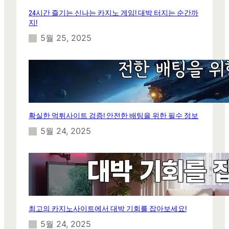
24시간 즐기는 신나는 카지노 게임! 대박 터지는 순간까
지!
5월 25, 2025
확실한 먹튀사이트 검증! 안전한 배팅을 위한 필수 정보
5월 24, 2025
최고의 카지노사이트에서 대박 기회를 잡아보세요!
5월 24, 2025