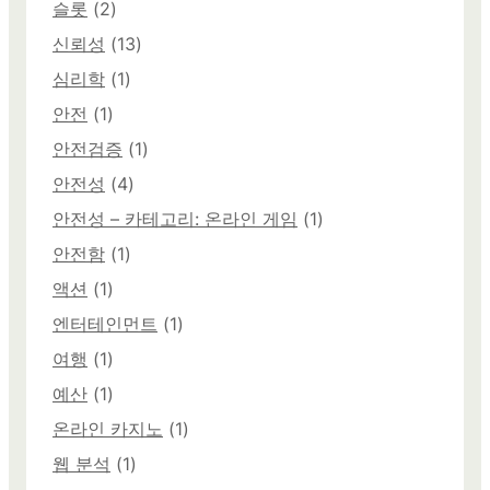
슬롯
(2)
신뢰성
(13)
심리학
(1)
안전
(1)
안전검증
(1)
안전성
(4)
안전성 – 카테고리: 온라인 게임
(1)
안전함
(1)
액션
(1)
엔터테인먼트
(1)
여행
(1)
예산
(1)
온라인 카지노
(1)
웹 분석
(1)