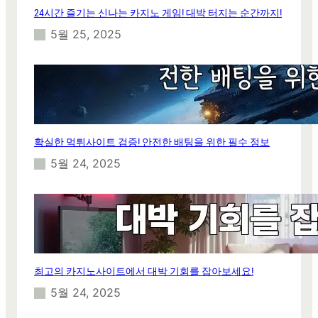
쳐
24시간 즐기는 신나는 카지노 게임! 대박 터지는 순간까지!
지
5월 25, 2025
는
특
별
한
혜
택
들
확실한 먹튀사이트 검증! 안전한 배팅을 위한 필수 정보
!
5월 24, 2025
최고의 카지노사이트에서 대박 기회를 잡아보세요!
5월 24, 2025