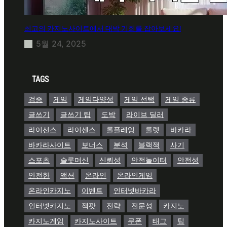
최고의 카지노사이트에서 대박 기회를 잡아보세요!
5월 24, 2025
TAGS
검증
게임
게임다양성
게임 선택
게임 종류
글쓰기
글쓰기 팁
도박
라이브 딜러
라이선스
라이센스
롤플레잉
룰렛
바카라
바카라사이트
보너스
분석
블랙잭
사기
스포츠
슬롯머신
신뢰성
안전놀이터
안전성
안전한
액션
온라인
온라인게임
온라인카지노
이벤트
인터넷바카라
인터넷카지노
잭팟
전략
전문성
카지노
카지노게임
카지노사이트
쿠폰
태그
팁