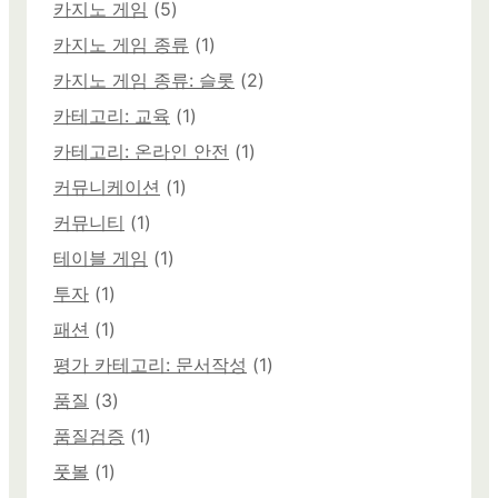
카지노 게임
(5)
카지노 게임 종류
(1)
카지노 게임 종류: 슬롯
(2)
카테고리: 교육
(1)
카테고리: 온라인 안전
(1)
커뮤니케이션
(1)
커뮤니티
(1)
테이블 게임
(1)
투자
(1)
패션
(1)
평가 카테고리: 문서작성
(1)
품질
(3)
품질검증
(1)
풋볼
(1)