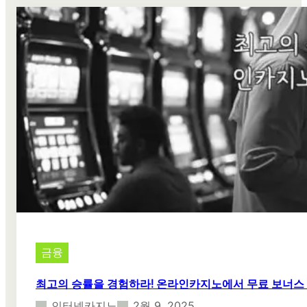
카
지
노
에
서
터
지
는
뜨
거
운
이
벤
트
소
식
!
금융
지
금
최고의 승률을 경험하라! 온라인카지노에서 무료 보너스
확
인터넷카지노
2월 9, 2025
인