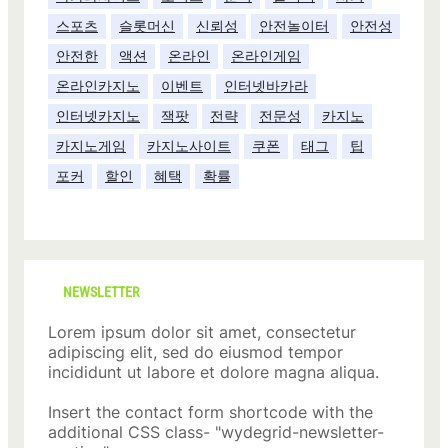
스포츠
슬롯머신
신뢰성
안전놀이터
안전성
안전한
액션
온라인
온라인게임
온라인카지노
이벤트
인터넷바카라
인터넷카지노
잭팟
전략
전문성
카지노
카지노게임
카지노사이트
쿠폰
태그
팁
포커
할인
혜택
확률
NEWSLETTER
Lorem ipsum dolor sit amet, consectetur
adipiscing elit, sed do eiusmod tempor
incididunt ut labore et dolore magna aliqua.
Insert the contact form shortcode with the
additional CSS class- "wydegrid-newsletter-