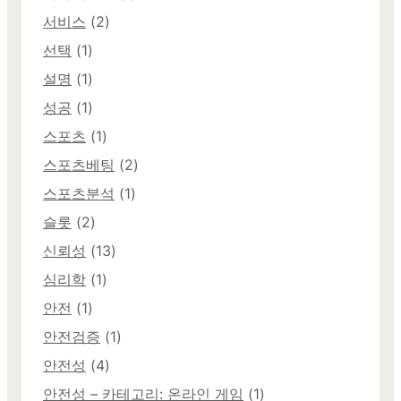
서비스
(2)
선택
(1)
설명
(1)
성공
(1)
스포츠
(1)
스포츠베팅
(2)
스포츠분석
(1)
슬롯
(2)
신뢰성
(13)
심리학
(1)
안전
(1)
안전검증
(1)
안전성
(4)
안전성 – 카테고리: 온라인 게임
(1)