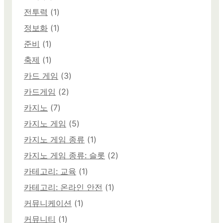
전투력
(1)
정보화
(1)
준비
(1)
축제
(1)
카드 게임
(3)
카드게임
(2)
카지노
(7)
카지노 게임
(5)
카지노 게임 종류
(1)
카지노 게임 종류: 슬롯
(2)
카테고리: 교육
(1)
카테고리: 온라인 안전
(1)
커뮤니케이션
(1)
커뮤니티
(1)