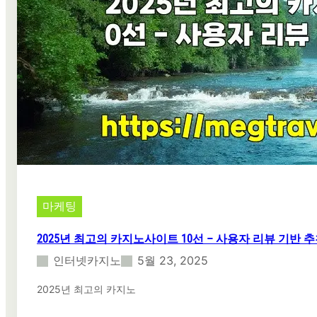
마케팅
2025년 최고의 카지노사이트 10선 – 사용자 리뷰 기반 추
인터넷카지노
5월 23, 2025
2025년 최고의 카지노