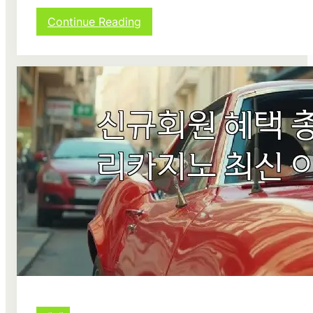
:
Continue Reading
2
0
2
5
년
최
고
의
카
지
노
사
이
트
1
0
선
–
사