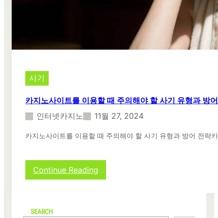
I
P
프
로
그
램
이
사기
용
의
카지노사이트를 이용할 때 주의해야 할 사기 유형과 방어
비
밀
인터넷카지노
11월 27, 2024
!
카지노사이트를 이용할 때 주의해야 할 사기 유형과 방어 전략
:
Continue Reading
카
지
노
사
SEARCH