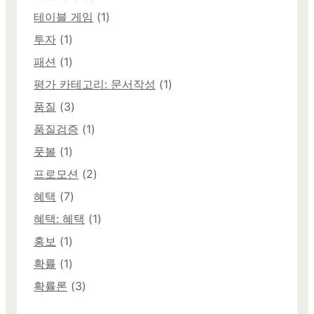
테이블 게임
(1)
투자
(1)
패션
(1)
평가 카테고리: 문서작성
(1)
품질
(3)
품질검증
(1)
풋볼
(1)
프로모션
(2)
혜택
(7)
혜택: 혜택
(1)
홍보
(1)
확률
(1)
확률론
(3)