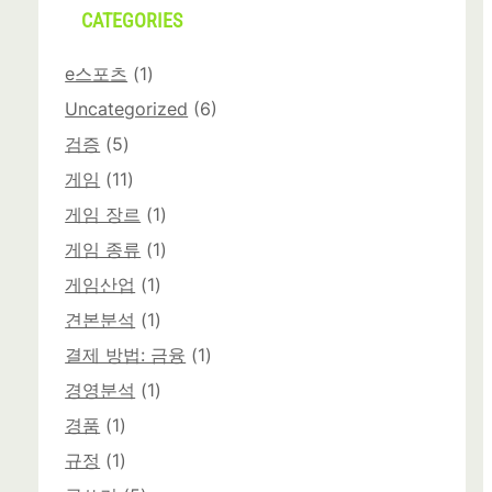
CATEGORIES
e스포츠
(1)
Uncategorized
(6)
검증
(5)
게임
(11)
게임 장르
(1)
게임 종류
(1)
게임산업
(1)
견본분석
(1)
결제 방법: 금융
(1)
경영분석
(1)
경품
(1)
규정
(1)