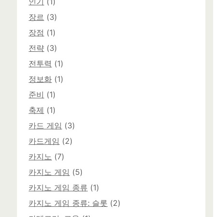
인기
(1)
장르
(3)
장점
(1)
전략
(3)
전투력
(1)
정보화
(1)
준비
(1)
축제
(1)
카드 게임
(3)
카드게임
(2)
카지노
(7)
카지노 게임
(5)
카지노 게임 종류
(1)
카지노 게임 종류: 슬롯
(2)