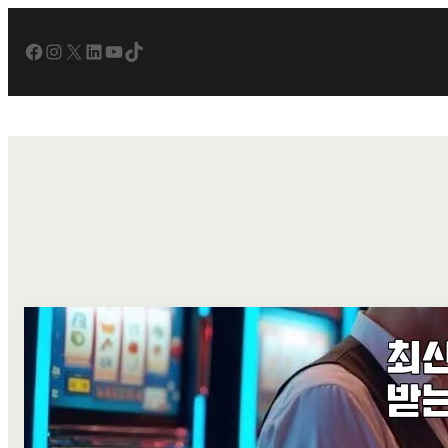
콘
텐
Facebook
Instagram
X
LinkedIn
YouTube
TikTok
츠
로
바
로
가
기