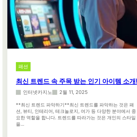
패션
최신 트렌드 속 주목 받는 인기 아이템 소개
인터넷카지노
2월 11, 2025
**최신 트렌드 파악하기**최신 트렌드를 파악하는 것은 패
션, 뷰티, 인테리어, 테크놀로지, 여가 등 다양한 분야에서 중
요한 역할을 합니다. 트렌드를 따라가는 것은 개인의 스타일
을…