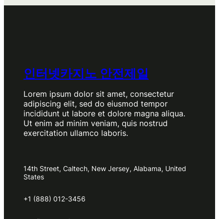
인터넷카지노 안전제일
Lorem ipsum dolor sit amet, consectetur
adipiscing elit, sed do eiusmod tempor
incididunt ut labore et dolore magna aliqua.
Ut enim ad minim veniam, quis nostrud
exercitation ullamco laboris.
14th Street, Caltech, New Jersey, Alabama, United
States
+1 (888) 012-3456