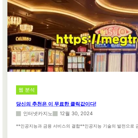
웹 분석
당신의 추천은 이 무료한 클릭값이다!
인터넷카지노
12월 30, 2024
**인공지능과 금융 서비스의 결합**인공지능 기술의 발전으로 