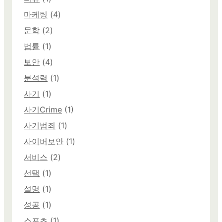
마케팅
(4)
문학
(2)
법률
(1)
보안
(4)
분석력
(1)
사기
(1)
사기Crime
(1)
사기범죄
(1)
사이버보안
(1)
서비스
(2)
선택
(1)
설명
(1)
성공
(1)
스포츠
(1)