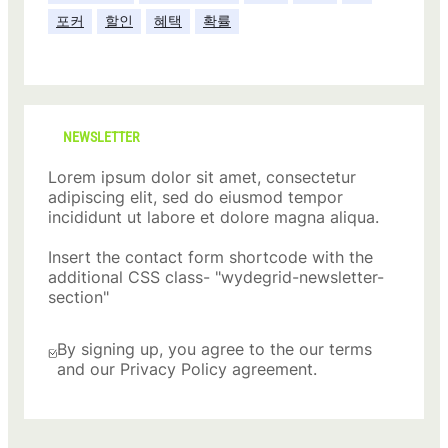
포커
할인
혜택
확률
NEWSLETTER
Lorem ipsum dolor sit amet, consectetur
adipiscing elit, sed do eiusmod tempor
incididunt ut labore et dolore magna aliqua.
Insert the contact form shortcode with the
additional CSS class- "wydegrid-newsletter-
section"
By signing up, you agree to the our terms
and our Privacy Policy agreement.